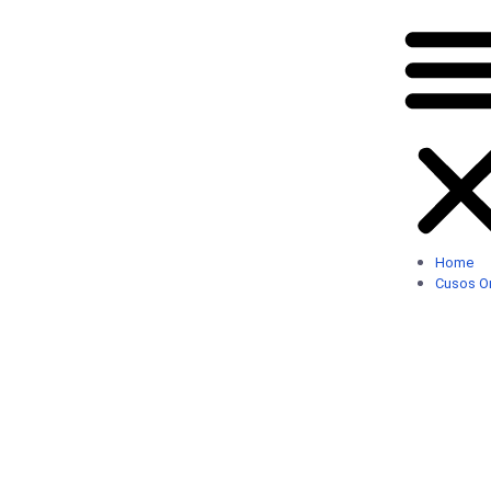
Home
Cusos On