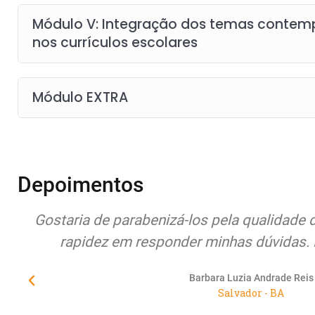
Módulo V: Integração dos temas contemp
nos currículos escolares
Módulo EXTRA
Depoimentos
os e
Quero expor meus sentimentos de pura 
atenção, compromisso, seriedade e princ
Educamundo junto à seus alunos/cliente
urgentemente de empresas co