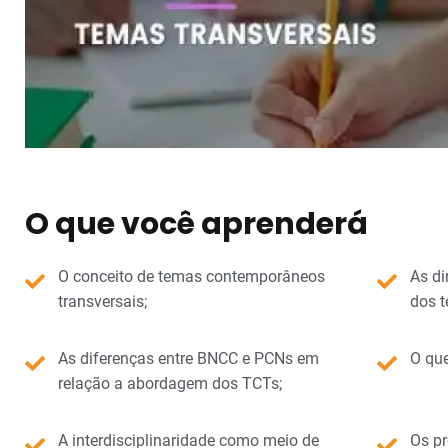
O que você aprenderá
O conceito de temas contemporâneos
As di
transversais;
dos t
As diferenças entre BNCC e PCNs em
O que
relação a abordagem dos TCTs;
A interdisciplinaridade como meio de
Os pr