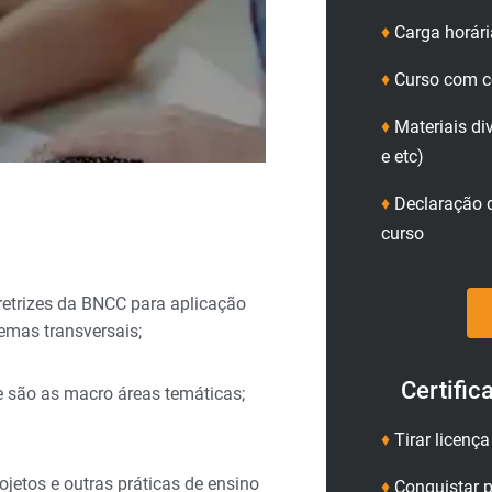
♦
Carga horári
♦
Curso com ce
♦
Materiais di
e etc)
♦
Declaração d
curso
retrizes da BNCC para aplicação
emas transversais;
Certific
 são as macro áreas temáticas;
♦
Tirar licenç
ojetos e outras práticas de ensino
♦
Conquistar p