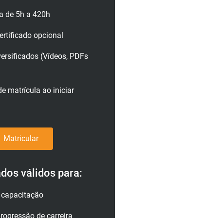
a de 5h a 420h
rtificado opcional
versificados (Vídeos, PDFs
e matrícula ao iniciar
Matricular
ados válidos para:
a capacitação
rogressão de carreira