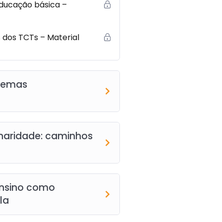
 educação básica –
 dos TCTs – Material
 temas
linaridade: caminhos
 ensino como
la