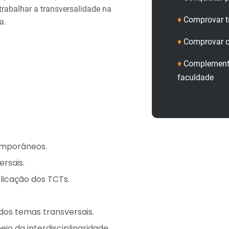
trabalhar a transversalidade na
♦
Comprovar t
a.
♦
Comprovar c
♦
Complementa
faculdade
emporâneos.
rsais.
icação dos TCTs.
 dos temas transversais.
o da interdisciplinaridade.