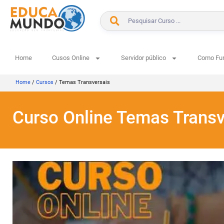
Home
Cusos Online
Servidor público
Como Fu
Home
/
Cursos
/
Temas Transversais
Curso Online Temas Transv