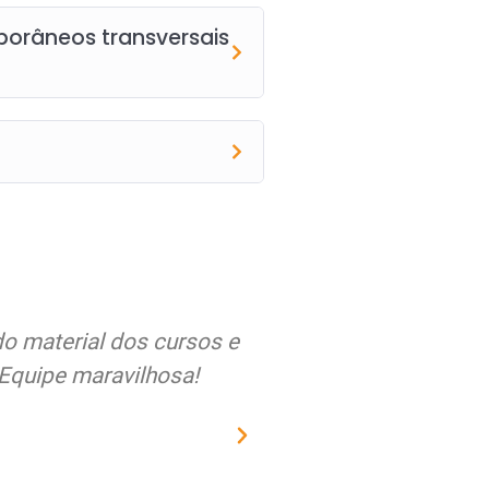
orâneos transversais
alegria em relação a
Estou muito satisfe
ipalmente respeito do
qualidade dos curs
s. O Brasil precisa
sempre recebi nos a
mo vocês...
mat