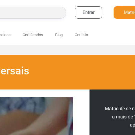
Entrar
Matri
BUSCAR
nciona
Certificados
Blog
Contato
ersais
Matricule-se 
a mais de 
a