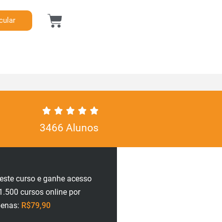
cular
3466 Alunos
neste curso e ganhe acesso
1.500 cursos online por
penas:
R$79,90