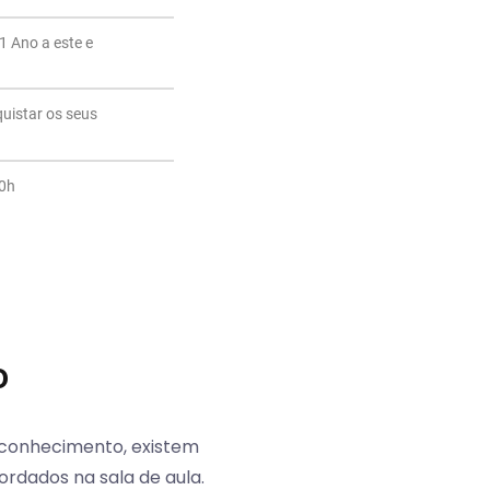
1 Ano a este e
quistar os seus
20h
o
o conhecimento, existem
rdados na sala de aula.