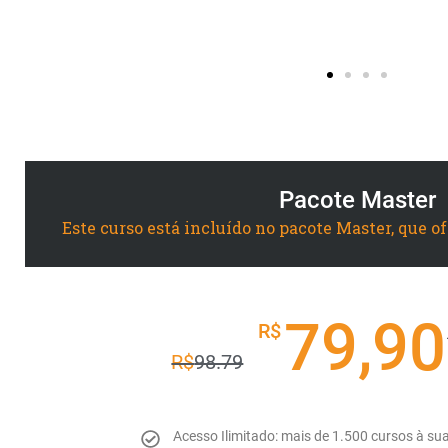
Suelane Rocha Morais de Castro 
Maracanaú - CE
Pacote Master
Este curso está incluído no pacote Master, que o
79,90
R$
R$
98.79
Acesso Ilimitado: mais de 1.500 cursos à su