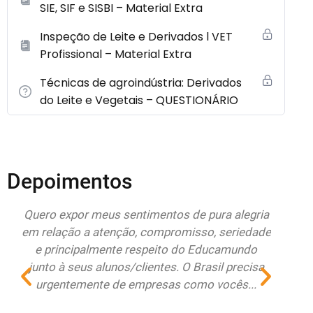
SIE, SIF e SISBI – Material Extra
Inspeção de Leite e Derivados l VET
Profissional – Material Extra
Técnicas de agroindústria: Derivados
do Leite e Vegetais – QUESTIONÁRIO
Depoimentos
do
Quero expor meus sentimentos de pura alegria
Esto
r
em relação a atenção, compromisso, seriedade
Educa
e principalmente respeito do Educamundo
ate
junto à seus alunos/clientes. O Brasil precisa
re
urgentemente de empresas como vocês...
renov