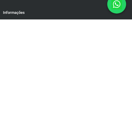
Informações
Política de Privacidade
Responsabilidade Social
Motivação para dias difíceis
Mapa do Site
Rua Brasiléia, 50/38. Ouro Preto Belo Horizonte/MG – Cep: 31340-
090 contato@educamundo.com.br
CNPJ: 19.543.624/0001-83