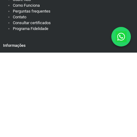
Como Funciona
Perguntas frequentes
Contato
Consultar certificados
Programa Fidelidade
Informações
Política de Privacidade
Responsabilidade Social
Motivação para dias difíceis
Mapa do Site
Rua Brasiléia, 50/38. Ouro Preto Belo Horizonte/MG – Cep: 31340-
090 contato@educamundo.com.br