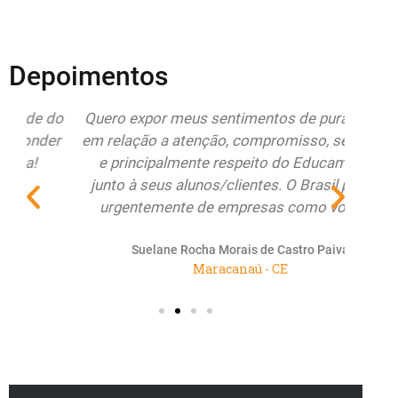
Depoimentos
do
Quero expor meus sentimentos de pura alegria
Esto
r
em relação a atenção, compromisso, seriedade
Educa
e principalmente respeito do Educamundo
ate
junto à seus alunos/clientes. O Brasil precisa
re
urgentemente de empresas como vocês...
renov
Suelane Rocha Morais de Castro Paiva
Maracanaú - CE