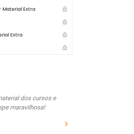
 Material Extra
ial Extra
alegria em relação a
Estou muito satisfe
ipalmente respeito do
qualidade dos curs
s. O Brasil precisa
sempre recebi nos a
mo vocês...
mat