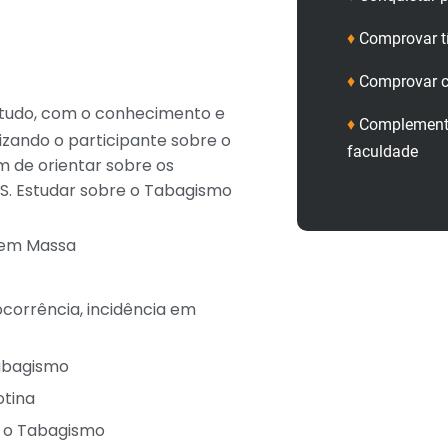
♦
Comprovar t
♦
Comprovar c
studo, com o conhecimento e
♦
Complementa
izando o participante sobre o
faculdade
 de orientar sobre os
US. Estudar sobre o Tabagismo
o em Massa
ocorrência, incidência em
abagismo
otina
m o Tabagismo