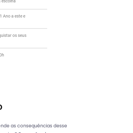
a escolha
1 Ano a este e
quistar os seus
20h
o
nde as consequências desse