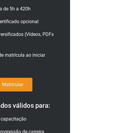
a de 5h a 420h
rtificado opcional
versificados (Vídeos, PDFs
e matrícula ao iniciar
Matricular
ados válidos para:
a capacitação
rogressão de carreira