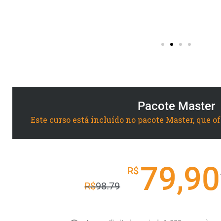
Suelane Rocha Morais de Castro 
Maracanaú - CE
Pacote Master
Este curso está incluído no pacote Master, que o
79,90
R$
R$
98.79