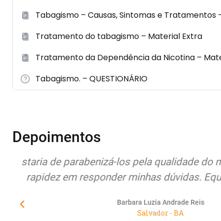
Tabagismo – Causas, Sintomas e Tratamentos –
Tratamento do tabagismo – Material Extra
Tratamento da Dependência da Nicotina – Mater
Tabagismo. – QUESTIONÁRIO
Depoimentos
os e
Quero expor meus sentimentos de pura 
atenção, compromisso, seriedade e princ
Educamundo junto à seus alunos/cliente
urgentemente de empresas co