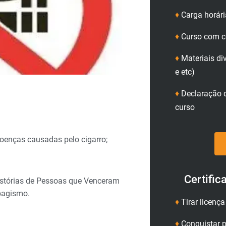
♦
Carga horári
♦
Curso com ce
♦
Materiais di
e etc)
♦
Declaração d
curso
enças causadas pelo cigarro;
Certific
stórias de Pessoas que Venceram
bagismo.
♦
Tirar licenç
♦
Conquistar p