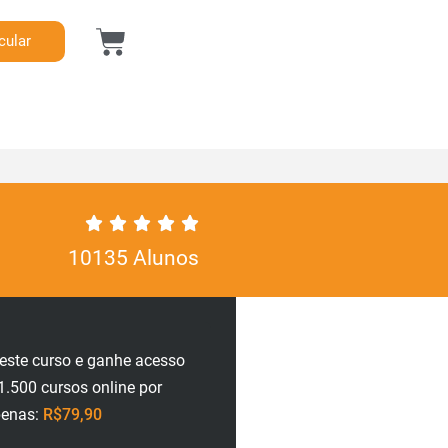
cular
10135 Alunos
neste curso e ganhe acesso
1.500 cursos online por
penas:
R$79,90