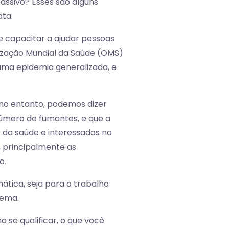
assivo? Esses são alguns
ata.
e capacitar a ajudar pessoas
nização Mundial da Saúde (OMS)
uma epidemia generalizada, e
 no entanto, podemos dizer
úmero de fumantes, e que a
s da saúde e interessados no
 principalmente as
o.
ática, seja para o trabalho
lema.
 se qualificar, o que você