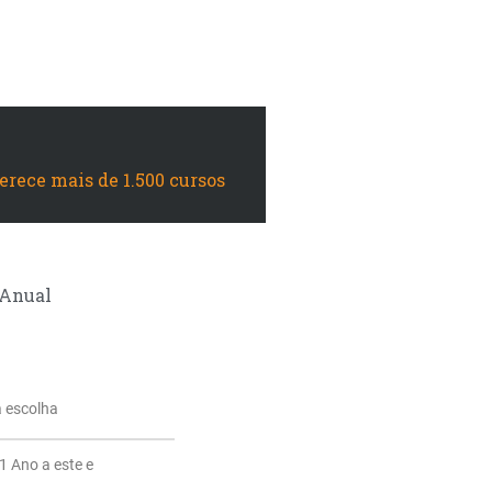
ferece mais de 1.500 cursos
Anual
a escolha
1 Ano a este e