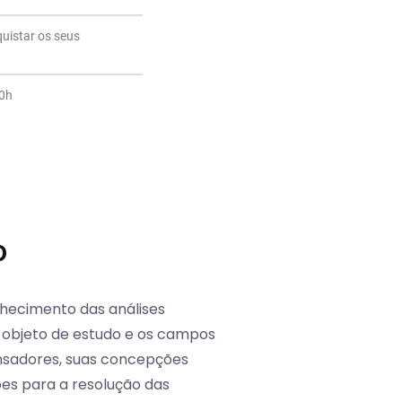
quistar os seus
20h
o
nhecimento das análises
u objeto de estudo e os campos
ensadores, suas concepções
ções para a resolução das