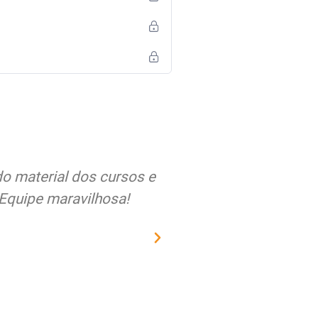
ura alegria em relação a
Estou muito sat
rincipalmente respeito do
qualidade dos c
entes. O Brasil precisa
sempre recebi n
 como vocês...
astro Paiva
E