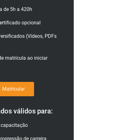
a de 5h a 420h
rtificado opcional
versificados (Vídeos, PDFs
e matrícula ao iniciar
Matricular
ados válidos para:
a capacitação
rogressão de carreira