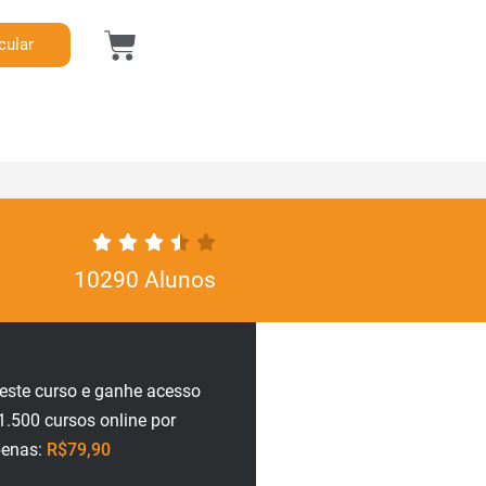
cular
10290 Alunos
neste curso e ganhe acesso
1.500 cursos online por
penas:
R$79,90