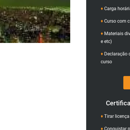
♦
Carga horári
♦
Curso com ce
♦
Materiais di
e etc)
♦
Declaração d
curso
Certific
♦
Tirar licenç
♦
Conquistar p