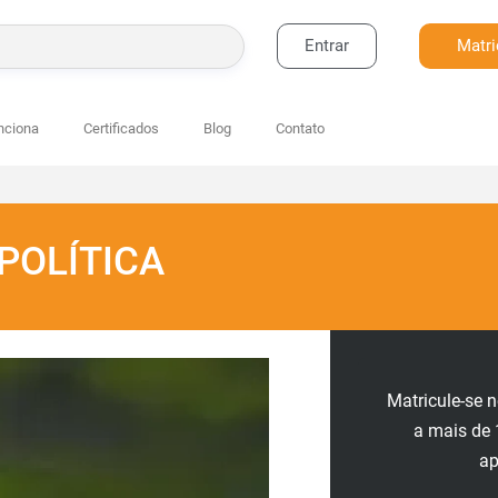
Entrar
Matri
BUSCAR
nciona
Certificados
Blog
Contato
 POLÍTICA
Matricule-se 
a mais de 
a