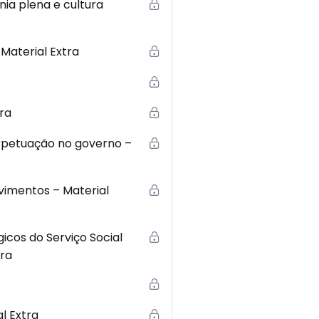
nia plena e cultura
Material Extra
tra
erpetuação no governo –
vimentos – Material
icos do Serviço Social
tra
l Extra