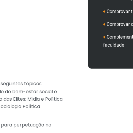
♦
Comprovar t
♦
Comprovar c
♦
Complementa
faculdade
 seguintes tópicos:
ado do bem-estar social e
a das Elites; Mídia e Política
ociologia Política
a para perpetuação no