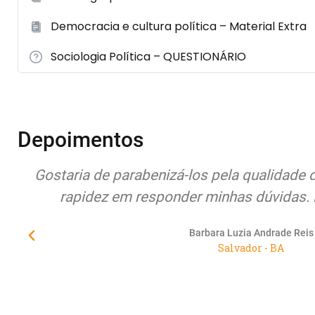
Democracia e cultura política – Material Extra
Sociologia Política – QUESTIONÁRIO
Depoimentos
cursos e
Quero expor meus sentimentos de p
osa!
atenção, compromisso, seriedade e p
Educamundo junto à seus alunos/cli
urgentemente de empresas
Suelane Rocha Morais de C
Maracanaú - C