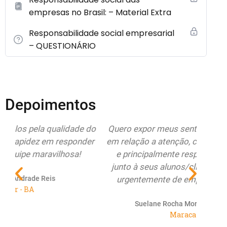
empresas no Brasil: – Material Extra
Responsabilidade social empresarial
– QUESTIONÁRIO
Depoimentos
do
Quero expor meus sentimentos de pura alegria
Esto
r
em relação a atenção, compromisso, seriedade
Educa
e principalmente respeito do Educamundo
ate
junto à seus alunos/clientes. O Brasil precisa
re
urgentemente de empresas como vocês...
renov
Suelane Rocha Morais de Castro Paiva
Maracanaú - CE