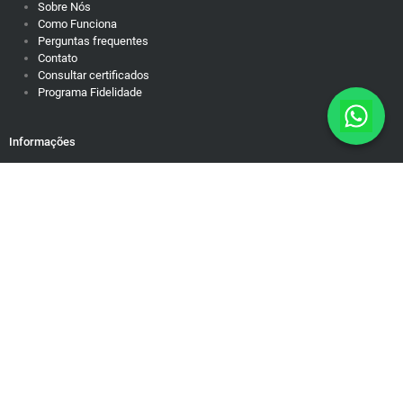
Sobre Nós
Como Funciona
Perguntas frequentes
Contato
Consultar certificados
Programa Fidelidade
Informações
Política de Privacidade
Responsabilidade Social
Motivação para dias difíceis
Mapa do Site
Rua Brasiléia, 50/38. Ouro Preto Belo Horizonte/MG – Cep: 31340-
090 contato@educamundo.com.br