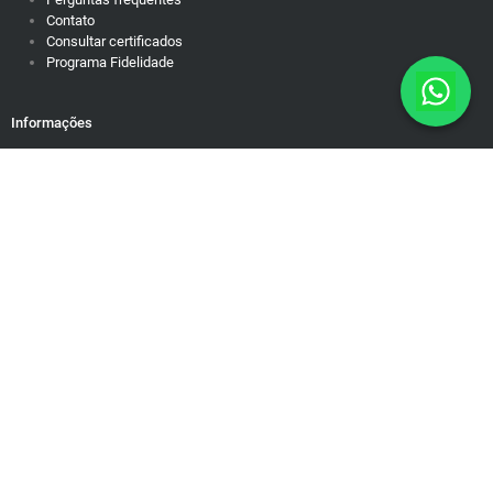
Contato
Consultar certificados
Programa Fidelidade
Informações
Política de Privacidade
Responsabilidade Social
Motivação para dias difíceis
Mapa do Site
Rua Brasiléia, 50/38. Ouro Preto Belo Horizonte/MG – Cep: 31340-
090 contato@educamundo.com.br
CNPJ: 19.543.624/0001-83