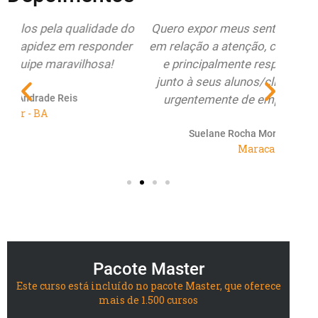
do
Quero expor meus sentimentos de pura alegria
Esto
r
em relação a atenção, compromisso, seriedade
Educa
e principalmente respeito do Educamundo
ate
junto à seus alunos/clientes. O Brasil precisa
re
urgentemente de empresas como vocês...
renov
Suelane Rocha Morais de Castro Paiva
Maracanaú - CE
Pacote Master
Este curso está incluído no pacote Master, que oferece
mais de 1.500 cursos