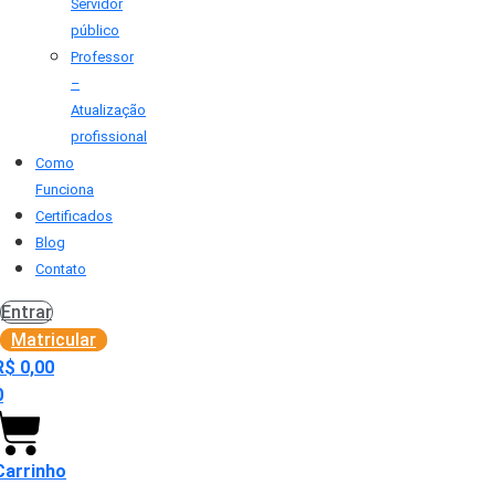
Servidor
público
Professor
–
Atualização
profissional
Como
Funciona
Certificados
Blog
Contato
Entrar
Matricular
R$
0,00
0
Carrinho