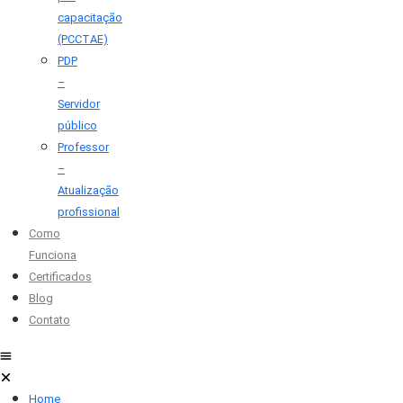
capacitação
(PCCTAE)
PDP
–
Servidor
público
Professor
–
Atualização
profissional
Como
Funciona
Certificados
Blog
Contato
Home