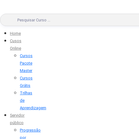
Home
Cusos
Online
Cursos
Pacote
Master
Cursos
Grátis
Trilhas
de
Aprendizagem
Servidor
público
Progressão
por