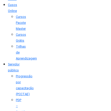
Cusos
Online
Cursos
Pacote
Master
Cursos
Grátis
Trilhas
de
Aprendizagem
Servidor
público
Progressão
por
capacitação
(PCCTAE)
PDP
–