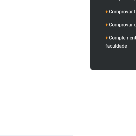
♦
Comprovar t
♦
Comprovar c
♦
Complementa
faculdade