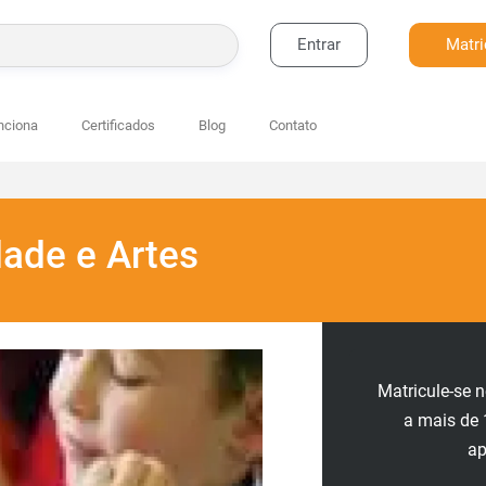
Entrar
Matri
BUSCAR
nciona
Certificados
Blog
Contato
dade e Artes
Matricule-se 
a mais de 
a