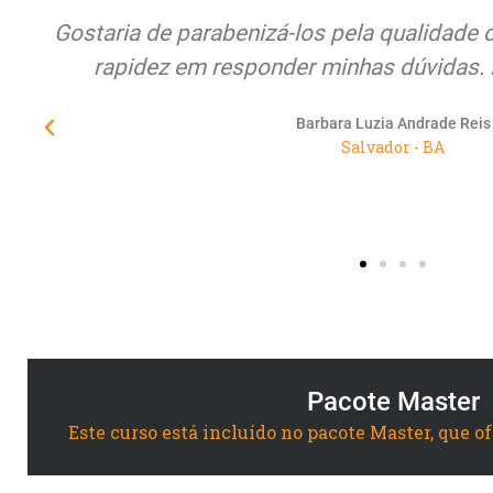
os e
Quero expor meus sentimentos de pura 
atenção, compromisso, seriedade e princ
Educamundo junto à seus alunos/cliente
urgentemente de empresas co
Suelane Rocha Morais de Castro 
Maracanaú - CE
Pacote Master
Este curso está incluído no pacote Master, que o