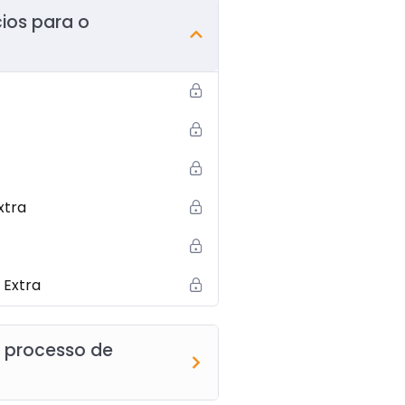
cios para o
xtra
 Extra
o processo de