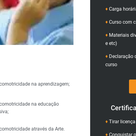
♦
Carga horári
♦
Curso com ce
♦
Materiais di
e etc)
♦
Declaração d
curso
comotricidade na aprendizagem;
icomotricidade na educação
Certific
siva;
♦
Tirar licenç
comotricidade através da Arte.
♦
Conquistar p