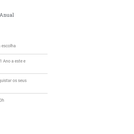
Anual
a escolha
1 Ano a este e
quistar os seus
20h