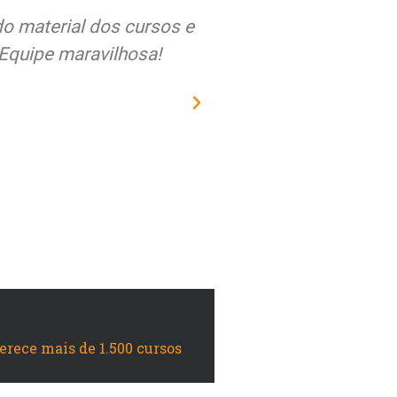
alegria em relação a
Estou muito satisfe
ipalmente respeito do
qualidade dos curs
s. O Brasil precisa
sempre recebi nos a
mo vocês...
mat
Paiva
ferece mais de 1.500 cursos