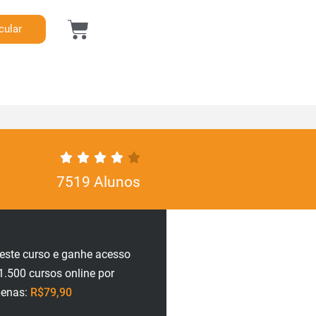
cular
7519 Alunos
neste curso e ganhe acesso
1.500 cursos online por
penas:
R$79,90