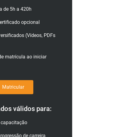
a de 5h a 420h
rtificado opcional
versificados (Vídeos, PDFs
e matrícula ao iniciar
Matricular
ados válidos para:
a capacitação
rogressão de carreira