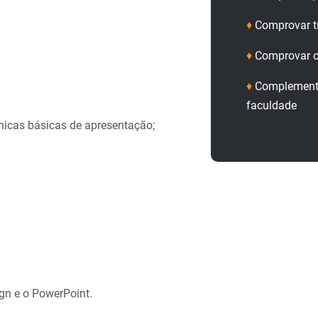
♦
Comprovar t
♦
Comprovar c
♦
Complementa
faculdade
nicas básicas de apresentação;
gn e o PowerPoint.