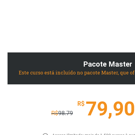
Pacote Master
Este curso está incluído no pacote Master, que o
79,90
R$
R$
98.79