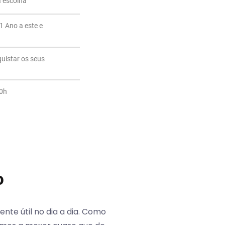
a escolha
1 Ano a este e
quistar os seus
20h
o
e útil no dia a dia. Como