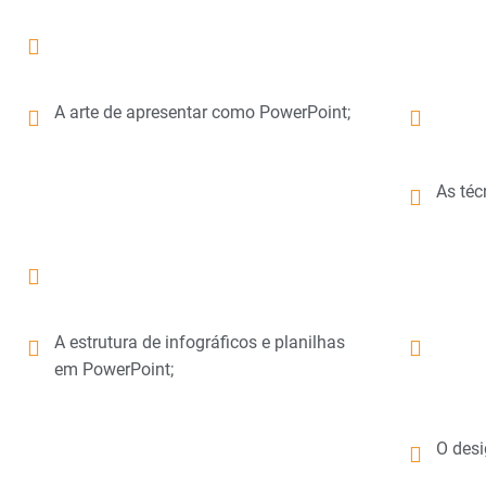
A arte de apresentar como PowerPoint;
As téc
A estrutura de infográficos e planilhas
em PowerPoint;
O desi