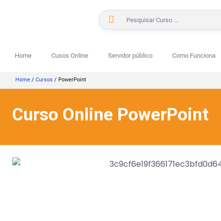
Home
Cusos Online
Servidor público
Como Funciona
Home
/
Cursos
/
PowerPoint
Curso Online PowerPoint