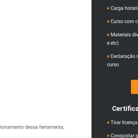
♦
Carga horári
♦
Curso com ce
♦
Materiais di
e etc)
♦
Declaração d
curso
Certific
♦
Tirar licenç
ionamento dessa ferramenta;
♦
Conquistar p