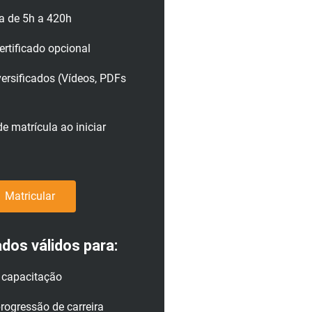
a de 5h a 420h
rtificado opcional
versificados (Vídeos, PDFs
e matrícula ao iniciar
Matricular
ados válidos para:
a capacitação
rogressão de carreira