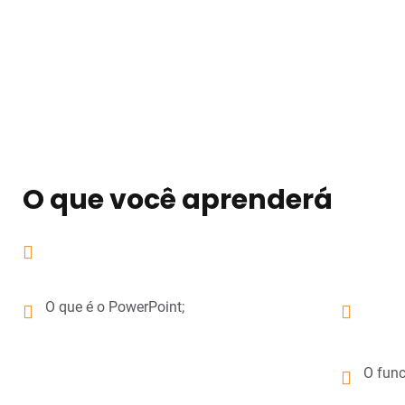
O que você aprenderá
O que é o PowerPoint;
O func