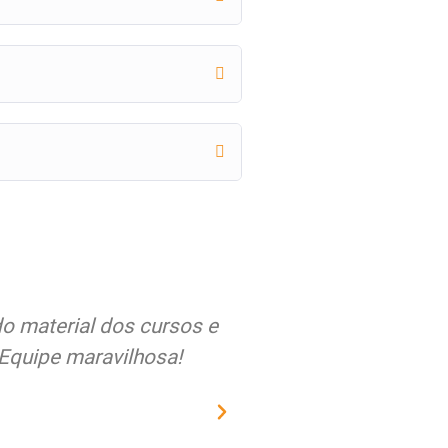
do material dos cursos e
Quero expor meus se
Equipe maravilhosa!
atenção, compromisso,
Educamundo junto à 
s
urgentemen