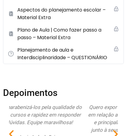
Aspectos do planejamento escolar –
Material Extra
Plano de Aula | Como fazer passo a
passo – Material Extra
Planejamento de aula e
Interdisciplinaridade – QUESTIONÁRIO
Depoimentos
do
Quero expor meus sentimentos de pura alegria
Esto
r
em relação a atenção, compromisso, seriedade
Educa
e principalmente respeito do Educamundo
ate
junto à seus alunos/clientes. O Brasil precisa
re