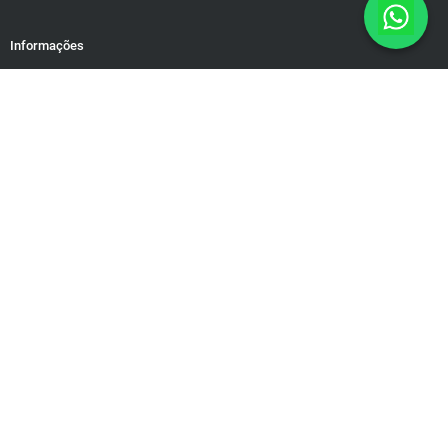
Informações
Política de Privacidade
Responsabilidade Social
Motivação para dias difíceis
Mapa do Site
Rua Brasiléia, 50/38. Ouro Preto Belo Horizonte/MG – Cep: 31340-
090 contato@educamundo.com.br
CNPJ: 19.543.624/0001-83