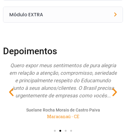
Módulo EXTRA
Depoimentos
do
Quero expor meus sentimentos de pura alegria
Esto
r
em relação a atenção, compromisso, seriedade
Educa
e principalmente respeito do Educamundo
ate
junto à seus alunos/clientes. O Brasil precisa
re
urgentemente de empresas como vocês...
renov
Suelane Rocha Morais de Castro Paiva
Maracanaú - CE