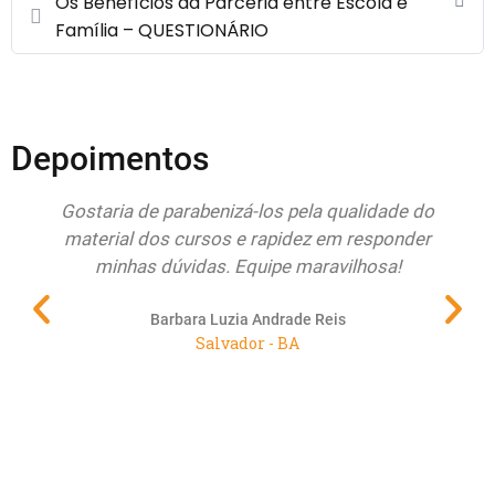
Os Benefícios da Parceria entre Escola e
Família – QUESTIONÁRIO
Depoimentos
Gostaria de parabenizá-los pela qualidade do
Que
material dos cursos e rapidez em responder
minhas dúvidas. Equipe maravilhosa!
pr
Barbara Luzia Andrade Reis
Salvador - BA