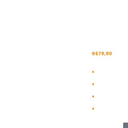
Matricule-se ne
mais de 1.500 c
R$79,90
♦
Carga horária
♦
Curso com cer
♦
Materiais dive
♦
Declaração de 