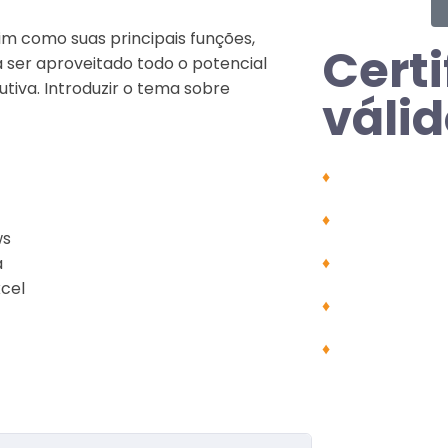
 como suas principais funções,
Certi
 ser aproveitado todo o potencial
utiva. Introduzir o tema sobre
válid
♦
Tirar licença 
♦
Conquistar pr
ws
♦
Comprovar tít
a
cel
♦
Comprovar co
♦
Complementar 