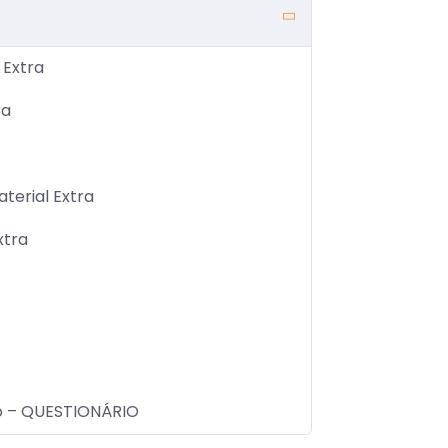
 Extra
ra
erial Extra
xtra
o – QUESTIONÁRIO