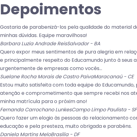
Depoimentos
Gostaria de parabenizá-los pela qualidade do material 
minhas dúvidas. Equipe maravilhosa!
Barbara Luzia Andrade Reis
Salvador - BA
Quero expor meus sentimentos de pura alegria em relaç
e principalmente respeito do Educamundo junto à seus alu
urgentemente de empresas como vocês...
Suelane Rocha Morais de Castro Paiva
Maracanaú - CE
Estou muito satisfeita com toda equipe do Educamundo, p
atenção e comprometimento que sempre recebi nos ate
minha matrícula para o próxim ano!
Fernanda Carrochano Lunkes
Campo Limpo Paulista - SP
Quero fazer um elogio às pessoas do relacionamento c
educação e pela presteza, muito obrigada e parabéns.
Daniela Martins Melo
Brasília - DF