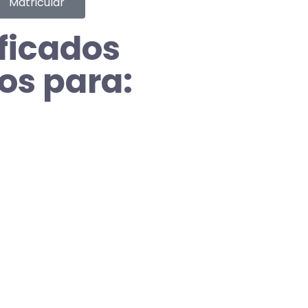
Matricular
ficados
os para:
capacitação
ogressão de carreira
ulos em concursos
nhecimento no currículo
carga horária na faculdade