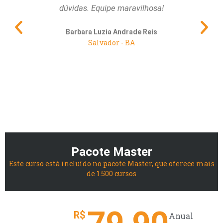
dúvidas. Equipe maravilhosa!
pri
al
Barbara Luzia Andrade Reis
Salvador - BA
Pacote Master
Este curso está incluído no pacote Master, que oferece mais
de 1.500 cursos
R$
Anual