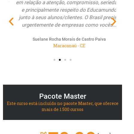
r
em relação a atenção, compromisso, seriedade
Educa
e principalmente respeito do Educamundo
ate
junto à seus alunos/clientes. O Brasil precisa
re
urgentemente de empresas como vocês...
renov
Suelane Rocha Morais de Castro Paiva
Maracanaú - CE
Pacote Master
Este curso está incluído no pacote Master, que oferece
mais de 1.500 cursos