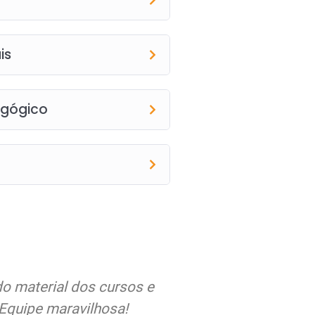
is
agógico
alegria em relação a
Estou muito satisfe
ipalmente respeito do
qualidade dos curs