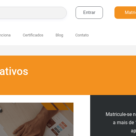
Entrar
Matri
BUSCAR
nciona
Certificados
Blog
Contato
ativos
Matricule-se 
a mais de 
a