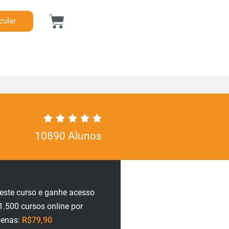
cular
10890 Alunos
neste curso e ganhe acesso
1.500 cursos online por
penas:
R$79,90