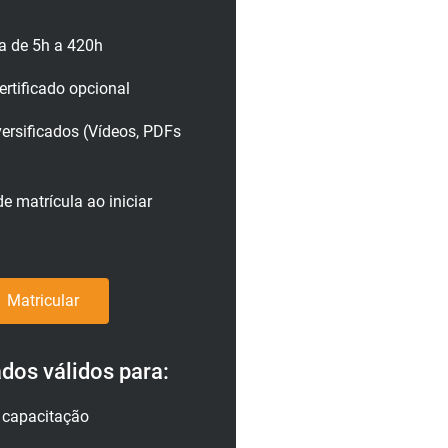
a de 5h a 420h
rtificado opcional
versificados (Vídeos, PDFs
e matrícula ao iniciar
Matricular
ados válidos para:
a capacitação