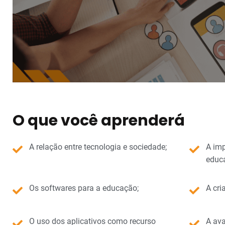
O que você aprenderá
A relação entre tecnologia e sociedade;
A imp
educa
Os softwares para a educação;
A cri
O uso dos aplicativos como recurso
A ava