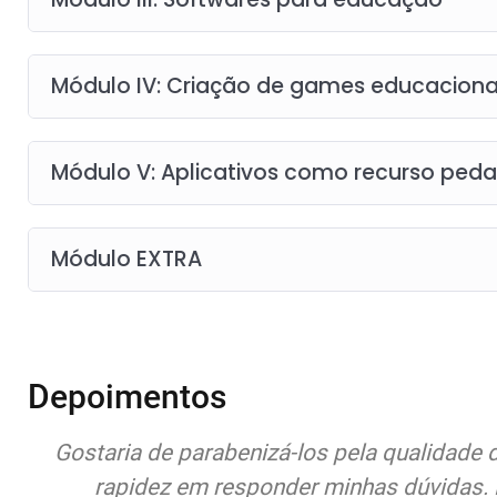
Módulo IV: Criação de games educaciona
Módulo V: Aplicativos como recurso ped
Módulo EXTRA
Depoimentos
os e
Quero expor meus sentimentos de pura 
atenção, compromisso, seriedade e princ