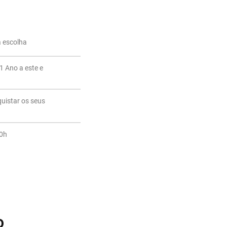
a escolha
1 Ano a este e
quistar os seus
20h
o