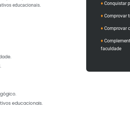
♦
Conquistar p
ativos educacionais.
♦
Comprovar t
♦
Comprovar c
♦
Complementa
faculdade
dade.
.
gógico.
tivos educacionais.