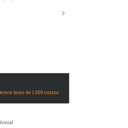
s. O Brasil precisa
sempre recebi nos a
mo vocês...
mat
Paiva
ferece mais de 1.500 cursos
Anual