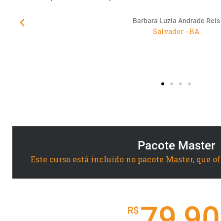
Educamundo junto à seus alunos/cliente
urgentemente de empresas co
Suelane Rocha Morais de Castro 
Maracanaú - CE
Pacote Master
Este curso está incluído no pacote Master, que o
79,90
R$