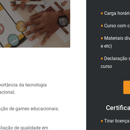
♦
Carga horári
♦
Curso com ce
♦
Materiais di
e etc)
♦
Declaração d
curso
ortância da tecnologia
cional;
Certific
ação de games educacionais;
♦
Tirar licenç
liação de qualidade em