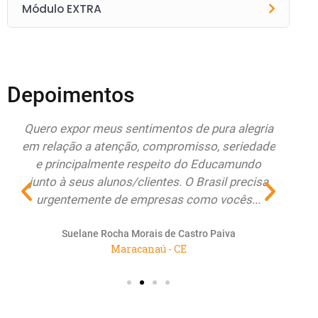
Módulo EXTRA
Depoimentos
do
Quero expor meus sentimentos de pura alegria
Esto
r
em relação a atenção, compromisso, seriedade
Educa
e principalmente respeito do Educamundo
ate
junto à seus alunos/clientes. O Brasil precisa
re
urgentemente de empresas como vocês...
renov
Suelane Rocha Morais de Castro Paiva
Maracanaú - CE