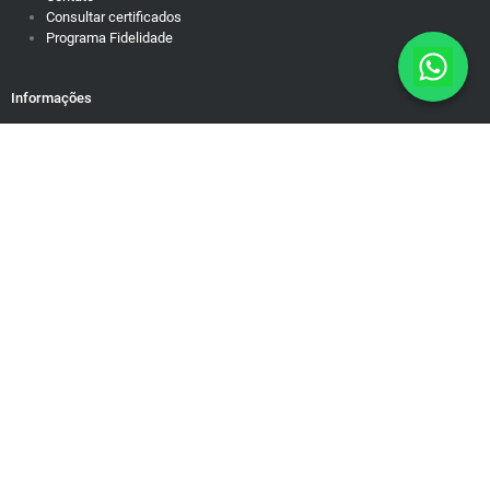
Consultar certificados
Programa Fidelidade
Informações
Política de Privacidade
Responsabilidade Social
Motivação para dias difíceis
Mapa do Site
Rua Brasiléia, 50/38. Ouro Preto Belo Horizonte/MG – Cep: 31340-
090 contato@educamundo.com.br
CNPJ: 19.543.624/0001-83