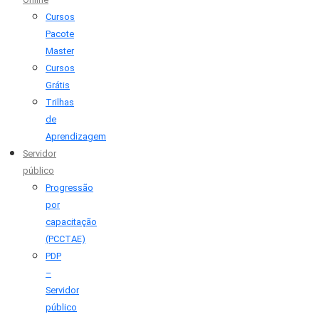
Cursos
Pacote
Master
Cursos
Grátis
Trilhas
de
Aprendizagem
Servidor
público
Progressão
por
capacitação
(PCCTAE)
PDP
–
Servidor
público