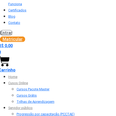
Funciona
Certificados
Blog
Contato
Entrar
Matricular
R$
0,00
0
Carrinho
Home
Cusos Online
Cursos Pacote Master
Cursos Grátis
Trilhas de Aprendizagem
Servidor público
Progressão por capacitação (PCCTAE)