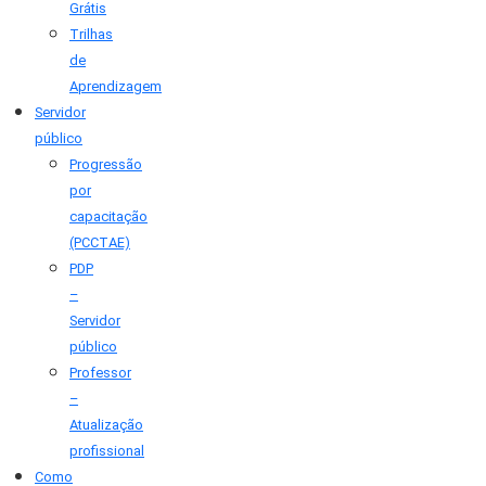
Grátis
Trilhas
de
Aprendizagem
Servidor
público
Progressão
por
capacitação
(PCCTAE)
PDP
–
Servidor
público
Professor
–
Atualização
profissional
Como