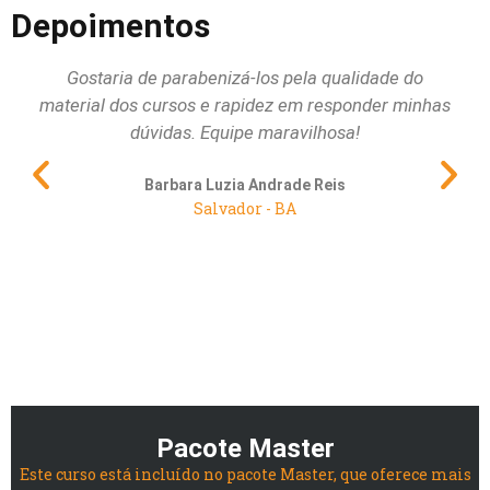
Depoimentos
Gostaria de parabenizá-los pela qualidade do
Qu
material dos cursos e rapidez em responder minhas
dúvidas. Equipe maravilhosa!
pri
al
Barbara Luzia Andrade Reis
Salvador - BA
Pacote Master
Este curso está incluído no pacote Master, que oferece mais