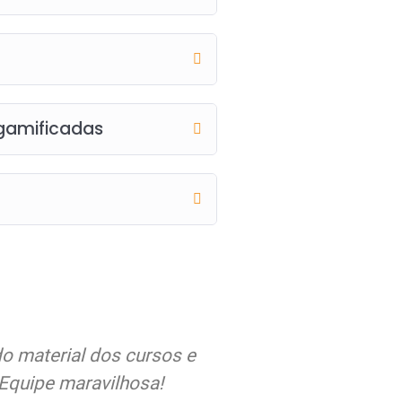
 gamificadas
do material dos cursos e
Quero expor meus se
Equipe maravilhosa!
atenção, compromisso,