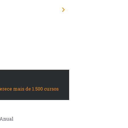
Educamundo junto à 
urgentemen
Suela
ferece mais de 1.500 cursos
Anual