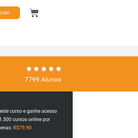
cular
7799 Alunos
neste curso e ganhe acesso
1.500 cursos online por
penas:
R$79,90