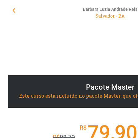
Barbara Luzia Andrade Reis
Salvador - BA
Pacote Master
Este curso está incluído no pacote Master, que o
79,90
R$
R$
98.79