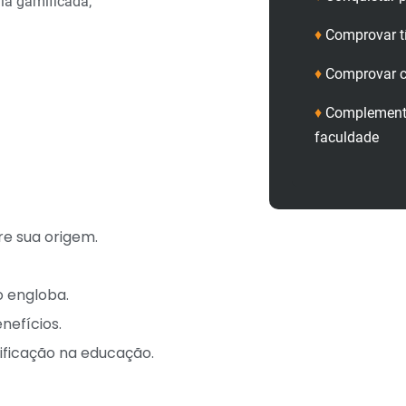
la gamificada;
♦
Comprovar t
♦
Comprovar c
♦
Complementa
faculdade
re sua origem.
o engloba.
nefícios.
ificação na educação.