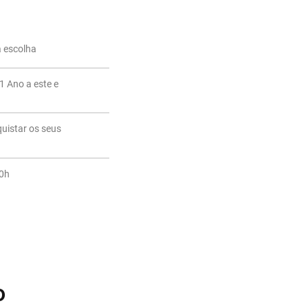
a escolha
1 Ano a este e
quistar os seus
20h
o