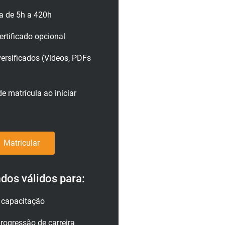
a de 5h a 420h
rtificado opcional
versificados (Vídeos, PDFs
e matrícula ao iniciar
Matricular
ados válidos para:
a capacitação
rogressão de carreira