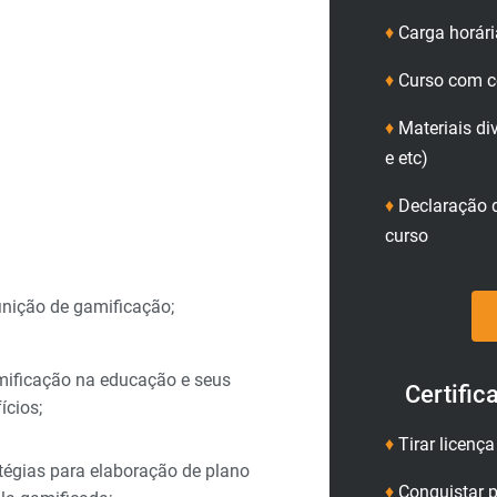
♦
Carga horári
♦
Curso com ce
♦
Materiais di
e etc)
♦
Declaração d
curso
inição de gamificação;
mificação na educação e seus
Certific
ícios;
♦
Tirar licenç
tégias para elaboração de plano
♦
Conquistar p