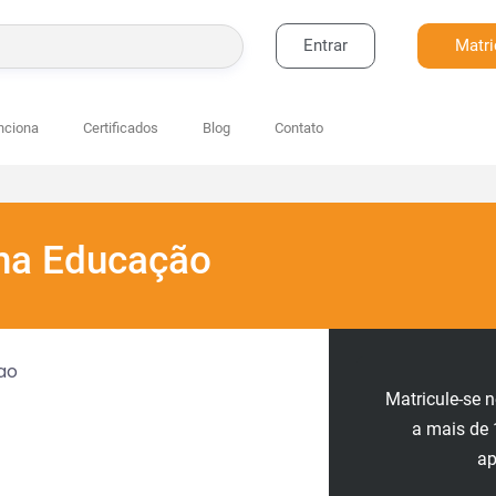
Entrar
Matri
BUSCAR
nciona
Certificados
Blog
Contato
 na Educação
Matricule-se 
a mais de 
a