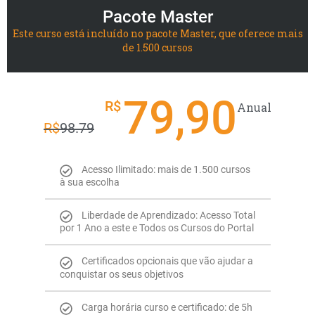
Pacote Master
Este curso está incluído no pacote Master, que oferece mais
de 1.500 cursos
79,90
R$
Anual
R$
98.79
Acesso Ilimitado: mais de 1.500 cursos
à sua escolha
Liberdade de Aprendizado: Acesso Total
por 1 Ano a este e Todos os Cursos do Portal
Certificados opcionais que vão ajudar a
conquistar os seus objetivos
Carga horária curso e certificado: de 5h