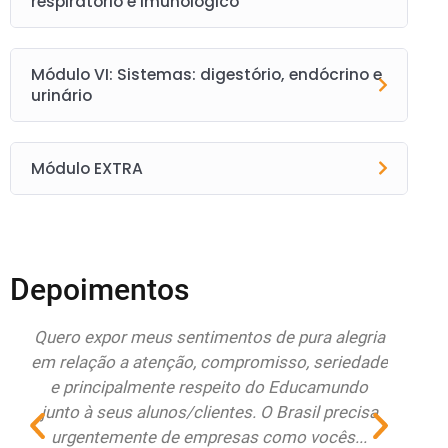
respiratório e imunológico
Módulo VI: Sistemas: digestório, endócrino e
urinário
Módulo EXTRA
Depoimentos
do
Quero expor meus sentimentos de pura alegria
Esto
r
em relação a atenção, compromisso, seriedade
Educa
e principalmente respeito do Educamundo
ate
junto à seus alunos/clientes. O Brasil precisa
re
urgentemente de empresas como vocês...
renov