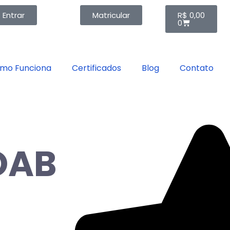
Entrar
Matricular
R$
0,00
0
mo Funciona
Certificados
Blog
Contato
e
OAB