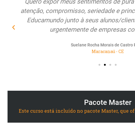
os e
Quero expor meus sentimentos de pura 
atenção, compromisso, seriedade e princ
Educamundo junto à seus alunos/cliente
urgentemente de empresas co
Suelane Rocha Morais de Castro 
Maracanaú - CE
Pacote Master
Este curso está incluído no pacote Master, que o