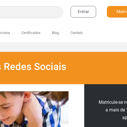
Entrar
Matri
BUSCAR
nciona
Certificados
Blog
Contato
 Redes Sociais
Matricule-se 
a mais de 
a