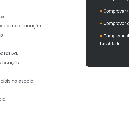
♦
Comprovar t
is.
♦
Comprovar c
sociais na educação.
s.
♦
Complementa
faculdade
orativa.
educação.
ciais na escola.
la.