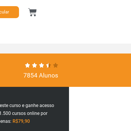
cular
7854 Alunos
neste curso e ganhe acesso
1.500 cursos online por
penas:
R$79,90