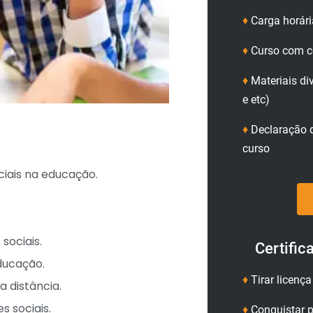
♦
Carga horári
♦
Curso com ce
♦
Materiais di
e etc)
♦
Declaração d
curso
ciais na educação.
sociais.
Certific
educação.
♦
Tirar licenç
a distância.
s sociais.
♦
Conquistar p