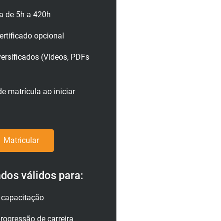
a de 5h a 420h
rtificado opcional
versificados (Vídeos, PDFs
e matrícula ao iniciar
Matricular
ados válidos para:
a capacitação
rogressão de carreira