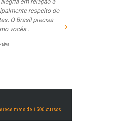
alegria em relação a
Estou muito satisfe
ipalmente respeito do
qualidade dos curs
s. O Brasil precisa
sempre recebi nos a
mo vocês...
mat
Paiva
ferece mais de 1.500 cursos