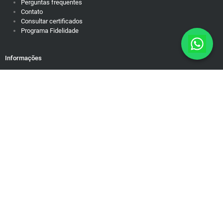
Perguntas frequentes
Contato
Consultar certificados
Programa Fidelidade
Informações
Política de Privacidade
Responsabilidade Social
Motivação para dias difíceis
Mapa do Site
Rua Brasiléia, 50/38. Ouro Preto Belo Horizonte/MG – Cep: 31340-
090 contato@educamundo.com.br
CNPJ: 19.543.624/0001-83