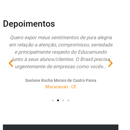
Depoimentos
do
Quero expor meus sentimentos de pura alegria
Esto
r
em relação a atenção, compromisso, seriedade
Educa
e principalmente respeito do Educamundo
ate
junto à seus alunos/clientes. O Brasil precisa
re
urgentemente de empresas como vocês...
renov
Suelane Rocha Morais de Castro Paiva
Maracanaú - CE