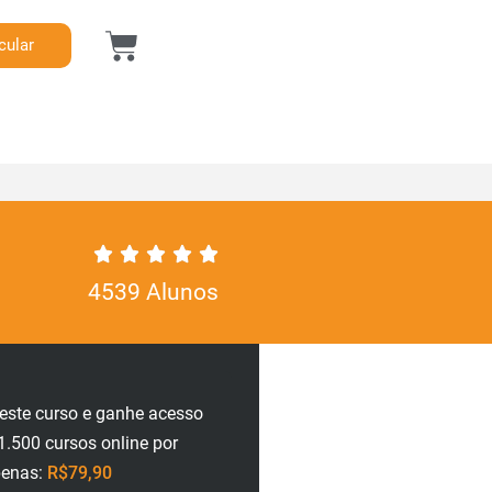
cular
4539 Alunos
neste curso e ganhe acesso
1.500 cursos online por
penas:
R$79,90