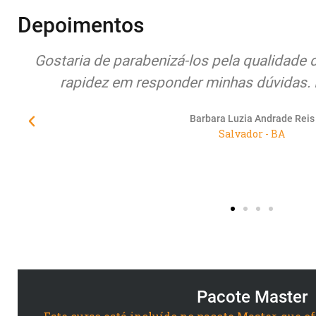
Depoimentos
os e
Quero expor meus sentimentos de pura 
atenção, compromisso, seriedade e princ
Educamundo junto à seus alunos/cliente
urgentemente de empresas co
Suelane Rocha Morais de Castro 
Maracanaú - CE
Pacote Master