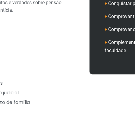
tos e verdades sobre pensão
♦
Conquistar p
ntícia.
♦
Comprovar t
♦
Comprovar c
♦
Complementa
faculdade
ns
 judicial
to de família