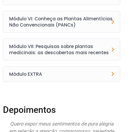
Módulo VI: Conheça as Plantas Alimentícias
Não Convencionais (PANCs)
Módulo VII: Pesquisas sobre plantas
medicinais: as descobertas mais recentes
Módulo EXTRA
Depoimentos
do
Quero expor meus sentimentos de pura alegria
Esto
r
em relação a atenção, compromisso, seriedade
Educa