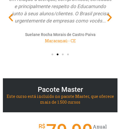
e principalmente respeito do Educamundo
ate
junto à seus alunos/clientes. O Brasil precisa
re
urgentemente de empresas como vocês...
renov
Suelane Rocha Morais de Castro Paiva
Maracanaú - CE
Pacote Master
Este curso está incluído no pacote Master, que oferece
mais de 1.500 cursos
R$
Anual