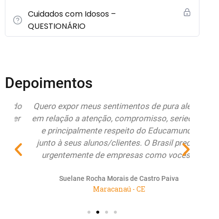
Cuidados com Idosos –
QUESTIONÁRIO
Depoimentos
do
Quero expor meus sentimentos de pura alegria
Esto
r
em relação a atenção, compromisso, seriedade
Educa
e principalmente respeito do Educamundo
ate
junto à seus alunos/clientes. O Brasil precisa
re
urgentemente de empresas como vocês...
renov
Suelane Rocha Morais de Castro Paiva
Maracanaú - CE