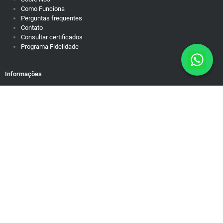
Como Funciona
Perguntas frequentes
Contato
Consultar certificados
Programa Fidelidade
Informações
Política de Privacidade
Responsabilidade Social
Motivação para dias difíceis
Mapa do Site
Rua Brasiléia, 50/38. Ouro Preto Belo Horizonte/MG – Cep: 31340-
090 contato@educamundo.com.br