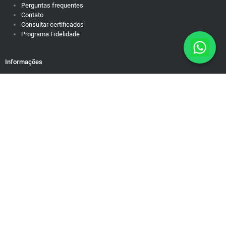
Perguntas frequentes
Contato
Consultar certificados
Programa Fidelidade
Informações
Política de Privacidade
Responsabilidade Social
Motivação para dias difíceis
Mapa do Site
Rua Brasiléia, 50/38. Ouro Preto Belo Horizonte/MG – Cep: 31340-
090 contato@educamundo.com.br
CNPJ: 19.543.624/0001-83