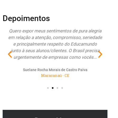
Depoimentos
do
Quero expor meus sentimentos de pura alegria
Esto
r
em relação a atenção, compromisso, seriedade
Educa
e principalmente respeito do Educamundo
ate
junto à seus alunos/clientes. O Brasil precisa
re
urgentemente de empresas como vocês...
renov
Suelane Rocha Morais de Castro Paiva
Maracanaú - CE