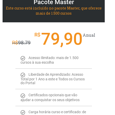
Pacote Master
Este curso está incluído no pacote Master, que oferece
mais de 1.500 cursos
79,90
R$
Anual
R$
98.79
Acesso Ilimitado: mais de 1.500
cursos à sua escolha
Liberdade de Aprendizado: Acesso
Total por 1 Ano a este e Todos os Cursos
do Portal
Certificados opcionais que vão
ajudar a conquistar os seus objetivos
Carga horária curso e certificado: de