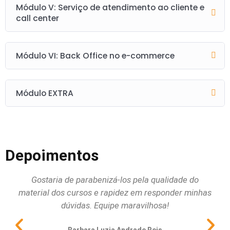
Módulo V: Serviço de atendimento ao cliente e
call center
Módulo VI: Back Office no e-commerce
Módulo EXTRA
Depoimentos
Gostaria de parabenizá-los pela qualidade do
Qu
material dos cursos e rapidez em responder minhas
dúvidas. Equipe maravilhosa!
pri
al
Barbara Luzia Andrade Reis