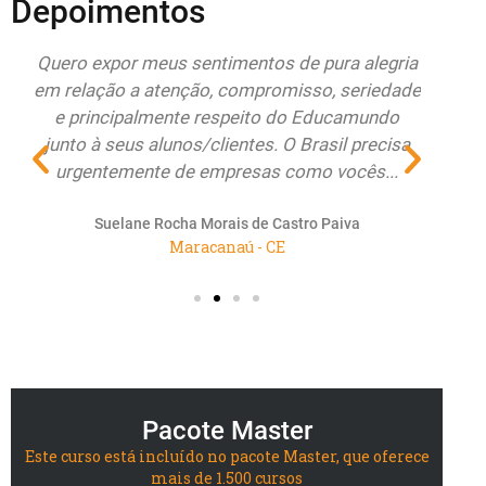
Depoimentos
do
Quero expor meus sentimentos de pura alegria
Esto
r
em relação a atenção, compromisso, seriedade
Educa
e principalmente respeito do Educamundo
ate
junto à seus alunos/clientes. O Brasil precisa
re
urgentemente de empresas como vocês...
renov
Suelane Rocha Morais de Castro Paiva
Maracanaú - CE
Pacote Master
Este curso está incluído no pacote Master, que oferece
mais de 1.500 cursos