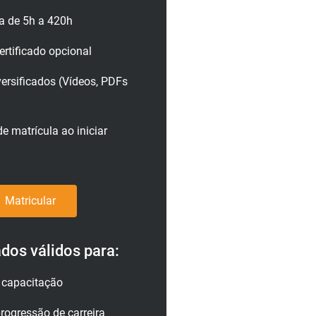
a de 5h a 420h
rtificado opcional
versificados (Vídeos, PDFs
e matrícula ao iniciar
Matricular
ados válidos para:
a capacitação
rogressão de carreira