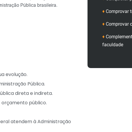
istração Pública brasileira.
♦
Comprovar t
♦
Comprovar c
♦
Complementa
faculdade
ua evolução.
ministração Pública.
lica direta e indireta.
 orçamento público.
eral atendem à Administração