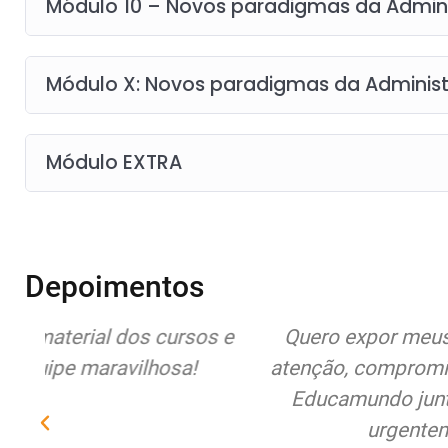
Módulo 10 – Novos paradigmas da Admini
Módulo X: Novos paradigmas da Administ
Módulo EXTRA
Depoimentos
os e
Quero expor meus sentimentos de pura 
atenção, compromisso, seriedade e princ
Educamundo junto à seus alunos/cliente
urgentemente de empresas co