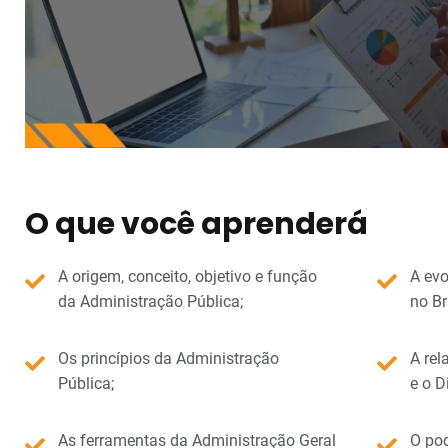
O que você aprenderá
A origem, conceito, objetivo e função
A evo
da Administração Pública;
no Br
Os princípios da Administração
A rel
Pública;
e o D
As ferramentas da Administração Geral
O po