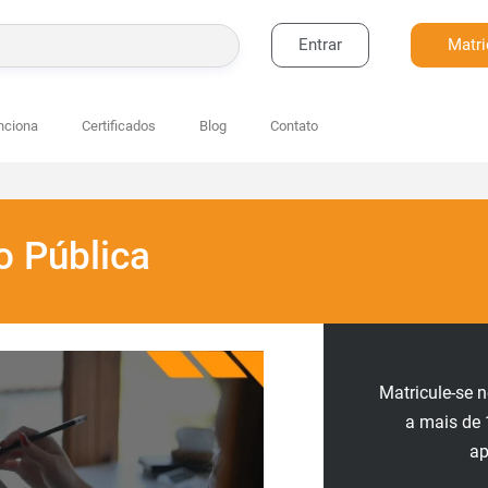
Entrar
Matri
BUSCAR
nciona
Certificados
Blog
Contato
o Pública
Matricule-se 
a mais de 
a