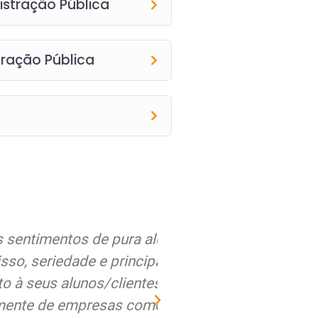
stração Pública
ração Pública
alegria em relação a
Estou muito satisfe
ipalmente respeito do
qualidade dos curs
s. O Brasil precisa
sempre recebi nos a
mo vocês...
mat