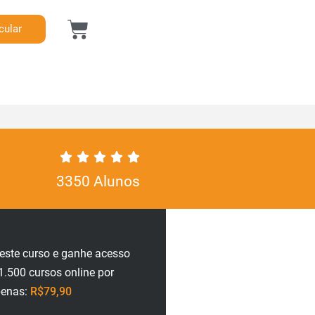
cular
3350 Alunos
neste curso e ganhe acesso
1.500 cursos online por
penas:
R$79,90