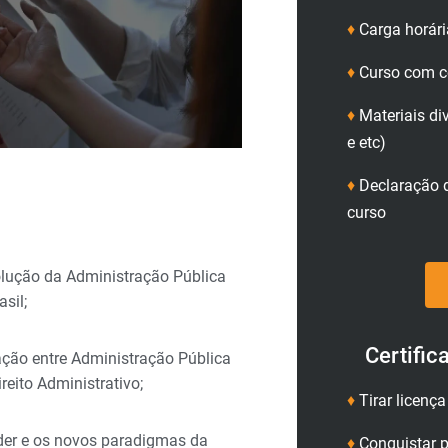
♦
Carga horári
♦
Curso com ce
♦
Materiais di
e etc)
♦
Declaração d
curso
lução da Administração Pública
asil;
Certific
ação entre Administração Pública
ireito Administrativo;
♦
Tirar licenç
der e os novos paradigmas da
♦
Conquistar p