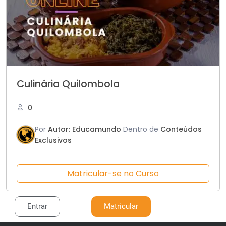
Culinária Quilombola
0
Por
Autor: Educamundo
Dentro de
Conteúdos
Exclusivos
Matricular-se no Curso
Entrar
Matricular