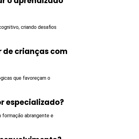
r o aprendizado
gnitivo, criando desafios
r de crianças com
ógicas que favoreçam o
r especializado?
 formação abrangente e