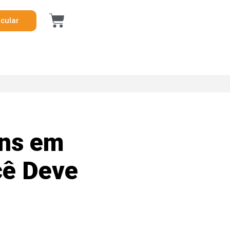
icular
uns em
cê Deve