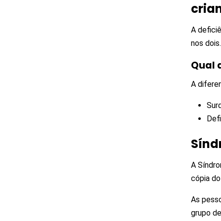
cria
A defici
nos dois.
Qual a
A difere
Surd
Defi
Sínd
A Síndro
cópia do
As pess
grupo de