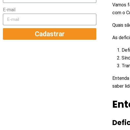
Vamos fa
E-mail
com o Cu
Quais sã
Cadastrar
As defic
Defi
Sín
Tra
Entenda 
saber li
Ent
Defi