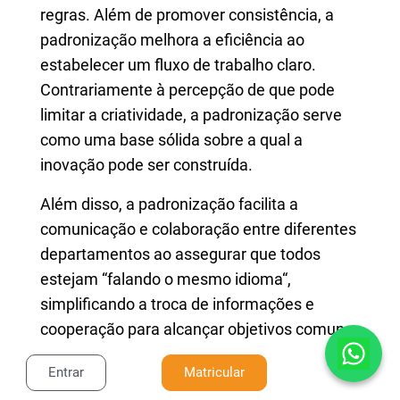
regras. Além de promover consistência, a
padronização melhora a eficiência ao
estabelecer um fluxo de trabalho claro.
Contrariamente à percepção de que pode
limitar a criatividade, a padronização serve
como uma base sólida sobre a qual a
inovação pode ser construída.
Além disso, a padronização facilita a
comunicação e colaboração entre diferentes
departamentos ao assegurar que todos
estejam “falando o mesmo idioma“,
simplificando a troca de informações e
cooperação para alcançar objetivos comuns.
O conhecimento técnico na administração
Entrar
Matricular
pública é a expertise em entender sistemas,