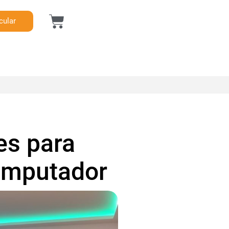
cular
es para
omputador