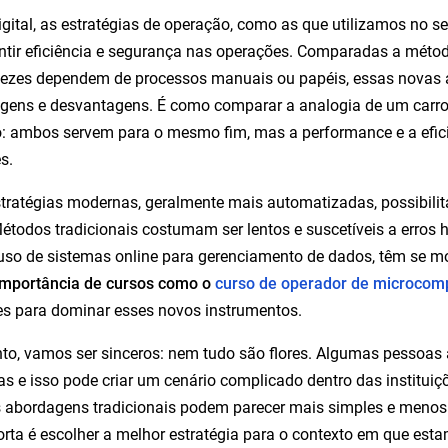
igital, as estratégias de operação, como as que utilizamos no s
ntir eficiência e segurança nas operações. Comparadas a métod
vezes dependem de processos manuais ou papéis, essas novas 
agens e desvantagens. É como comparar a analogia de um carr
: ambos servem para o mesmo fim, mas a performance e a efic
s.
tratégias modernas, geralmente mais automatizadas, possibil
Métodos tradicionais costumam ser lentos e suscetíveis a erros
so de sistemas online para gerenciamento de dados, têm se m
 importância de cursos como o
curso de operador de microcom
es para dominar esses novos instrumentos.
to, vamos ser sinceros: nem tudo são flores. Algumas pessoas 
 e isso pode criar um cenário complicado dentro das instituiç
abordagens tradicionais podem parecer mais simples e menos a
rta é escolher a melhor estratégia para o contexto em que es