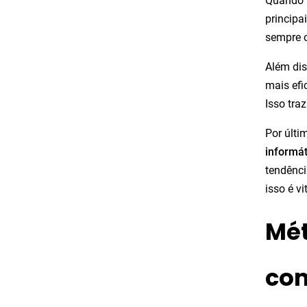
Quando v
principa
sempre o
Além dis
mais efi
Isso tra
Por últi
informát
tendênci
isso é v
Mét
com