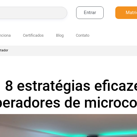
Entrar
Matri
BUSCAR
nciona
Certificados
Blog
Contato
utador
8 estratégias eficaz
peradores de microc