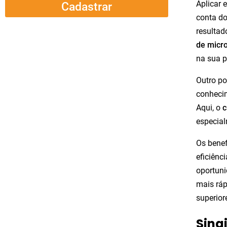
Aplicar 
Cadastrar
conta do
resultad
de micr
na sua p
Outro po
conhecim
Aqui, o
c
especial
Os benef
eficiênc
oportuni
mais ráp
superior
Sina