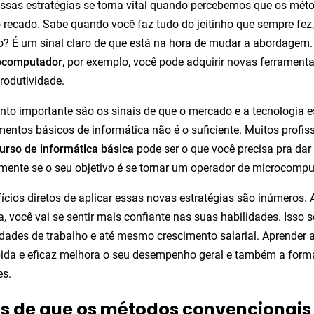
essas estratégias se torna vital quando percebemos que os mét
 recado. Sabe quando você faz tudo do jeitinho que sempre fez
o? É um sinal claro de que está na hora de mudar a abordage
ocomputador
, por exemplo, você pode adquirir novas ferrament
rodutividade.
nto importante são os sinais de que o mercado e a tecnologia 
entos básicos de informática não é o suficiente. Muitos profis
urso de informática básica
pode ser o que você precisa pra dar 
mente se o seu objetivo é se tornar um operador de microcompu
ícios diretos de aplicar essas novas estratégias são inúmeros.
ia, você vai se sentir mais confiante nas suas habilidades. Isso
dades de trabalho e até mesmo crescimento salarial. Aprender a
ida e eficaz melhora o seu desempenho geral e também a forma
es.
is de que os métodos convencionais