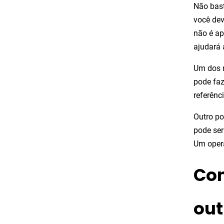
Não bast
você dev
não é ap
ajudará 
Um dos m
pode faz
referênc
Outro po
pode ser
Um oper
Com
out