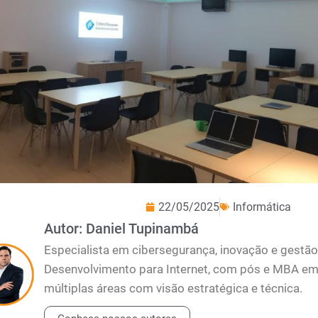
22/05/2025
Informática
Autor: Daniel Tupinambá
Especialista em cibersegurança, inovação e gest
Desenvolvimento para Internet, com pós e MBA em 
múltiplas áreas com visão estratégica e técnica.