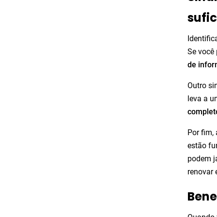
sufi
Identifi
Se você 
de infor
Outro si
leva a u
complet
Por fim,
estão fu
podem já
renovar 
Bene