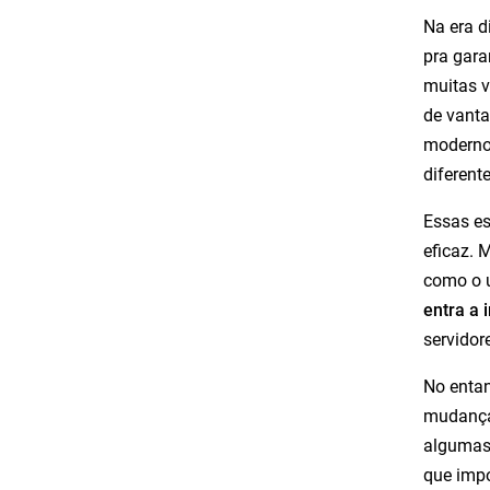
Na era d
pra gara
muitas 
de vant
moderno
diferente
Essas es
eficaz. 
como o u
entra a
servidor
No entan
mudanças
algumas 
que impo