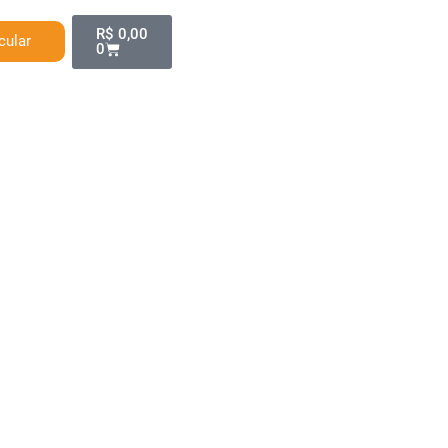
R$
0,00
cular
0