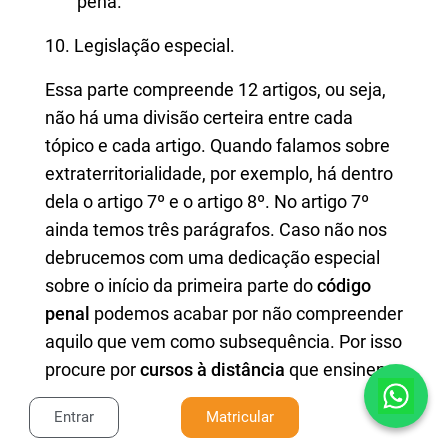
pena.
10. Legislação especial.
Essa parte compreende 12 artigos, ou seja,
não há uma divisão certeira entre cada
tópico e cada artigo. Quando falamos sobre
extraterritorialidade, por exemplo, há dentro
dela o artigo 7º e o artigo 8º. No artigo 7º
ainda temos três parágrafos. Caso não nos
debrucemos com uma dedicação especial
sobre o início da primeira parte do
código
penal
podemos acabar por não compreender
aquilo que vem como subsequência. Por isso
procure por
cursos à distância
que ensinem
este código de maneira bem estruturada,
Entrar
Matricular
para que não passe despercebido por você