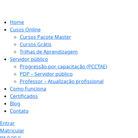
Home
Cusos Online
Cursos Pacote Master
Cursos Grátis
Trilhas de Aprendizagem
Servidor público
Progressão por capacitação (PCCTAE)
PDP – Servidor público
Professor – Atualização profissional
Como Funciona
Certificados
Blog
Contato
Entrar
Matricular