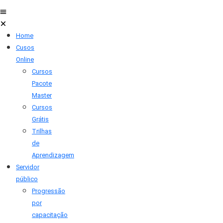
Home
Cusos
Online
Cursos
Pacote
Master
Cursos
Grátis
Trilhas
de
Aprendizagem
Servidor
público
Progressão
por
capacitação