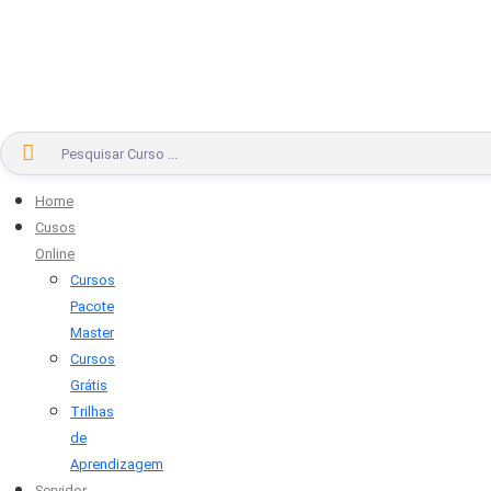
Home
Cusos
Online
Cursos
Pacote
Master
Cursos
Grátis
Trilhas
de
Aprendizagem
Servidor