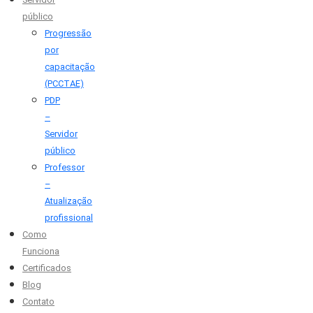
público
Progressão
por
capacitação
(PCCTAE)
PDP
–
Servidor
público
Professor
–
Atualização
profissional
Como
Funciona
Certificados
Blog
Contato