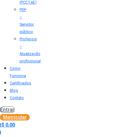
(PCCTAE)
PDP
–
Servidor
público
Professor
–
Atualização
profissional
Como
Funciona
Certificados
Blog
Contato
Entrar
Matricular
R$
0,00
0