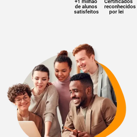
+1 milhão
Certificados
de alunos
reconhecidos
satisfeitos
por lei