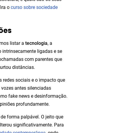
fira o
curso sobre sociedade
ções
mos listar a
tecnologia
, a
ão intrinsecamente ligadas e se
deochamadas com parentes que
rtou distâncias.
 redes sociais e o impacto que
 vozes antes silenciadas
como fake news e desinformação.
opiniões profundamente.
 de forma palpável. O jeito que
erou significativamente. Para
iedade contemporânea
, onde