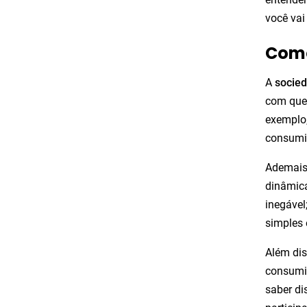
você vai
Como
A
socie
com que
exemplo,
consumi
Ademais,
dinâmic
inegável
simples 
Além dis
consumim
saber di