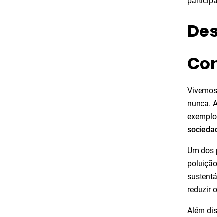
particip
Des
Co
Vivemos
nunca. A
exemplos
socieda
Um dos p
poluição
sustentá
reduzir 
Além dis