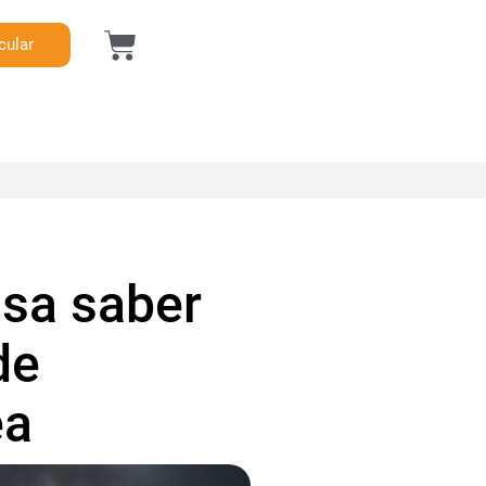
cular
isa saber
de
ea