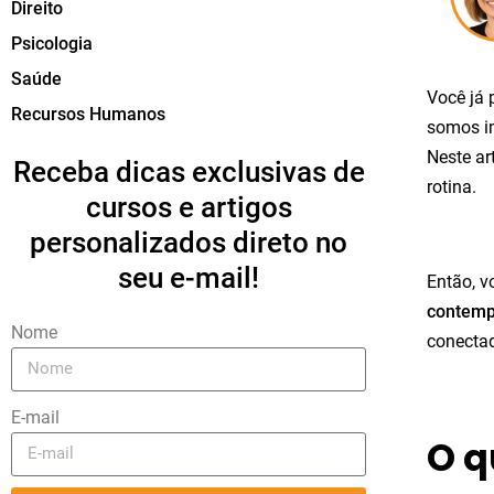
Direito
Psicologia
Saúde
Você já
Recursos Humanos
somos im
Neste ar
Receba dicas exclusivas de
rotina.
cursos e artigos
personalizados direto no
seu e-mail!
Então, v
contem
Nome
conectad
E-mail
O q