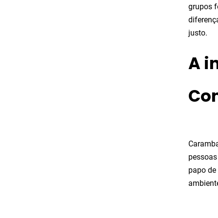
grupos f
diferenç
justo.
A i
Co
Caramba
pessoas 
papo de 
ambiente