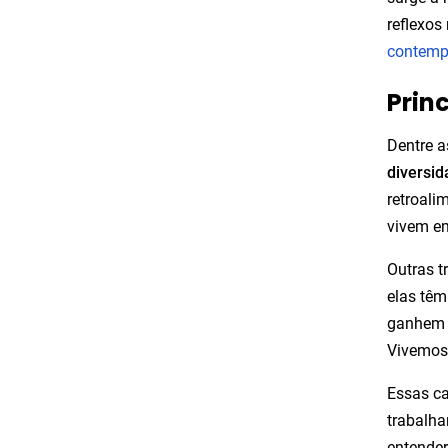
reflexos
contemp
Prin
Dentre a
diversid
retroal
vivem em
Outras t
elas têm
ganhem e
Vivemos 
Essas ca
trabalha
entender