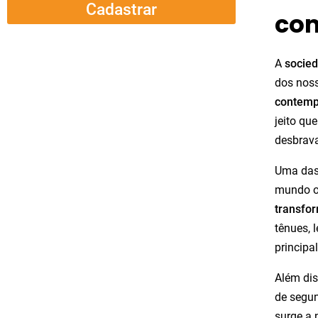
Cadastrar
com
A
socie
dos noss
contem
jeito qu
desbrava
Uma das 
mundo on
transfo
tênues, 
principa
Além dis
de segun
surge a