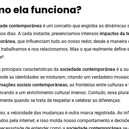
o ela funciona?
dade contemporânea
é um conceito que engloba as dinâmicas so
os dias. A cada instante, presenciamos intensos
impactos da t
porânea
, que influenciam tudo ao nosso redor, desde a manei
e trabalhamos e nos relacionamos. Mas o que realmente defin
r!
principais características da
sociedade contemporânea
é a su
de as identidades se misturam, criando um verdadeiro mosaic
rmações sociais contemporâneas
, as fronteiras entre culturas 
levando a um enrichimento cultural imenso. Contudo, essa plural
lmente quando se trata de respeitar e celebrar as diferenças.
so, a velocidade das mudanças é outra marca registrada. As 
dos pela internet, e isso molda nosso comportamento e decisõe
 necessidade de entender como a
sociedade contemporânea
se 