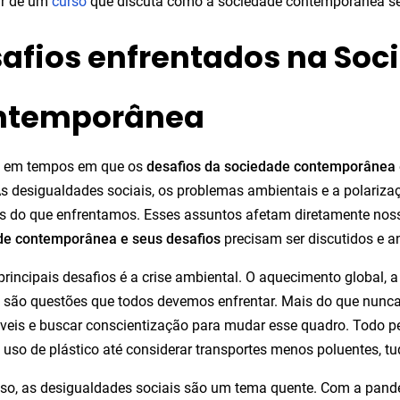
ar de um
curso
que discuta como a sociedade contemporânea se 
afios enfrentados na Soc
ntemporânea
 em tempos em que os
desafios da sociedade contemporânea
s desigualdades sociais, os problemas ambientais e a polariza
 do que enfrentamos. Esses assuntos afetam diretamente noss
de contemporânea e seus desafios
precisam ser discutidos e a
rincipais desafios é a crise ambiental. O aquecimento global, a
 são questões que todos devemos enfrentar. Mais do que nunca,
veis e buscar conscientização para mudar esse quadro. Todo p
o uso de plástico até considerar transportes menos poluentes, tu
so, as desigualdades sociais são um tema quente. Com a pande