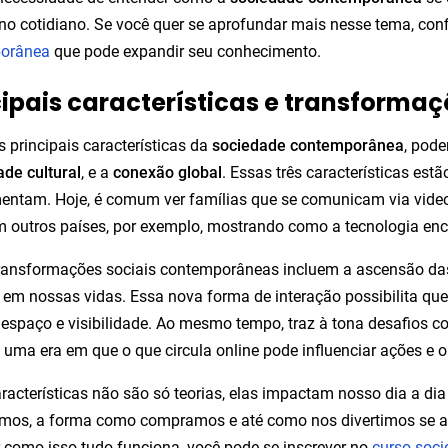
 no cotidiano. Se você quer se aprofundar mais nesse tema, con
orânea
que pode expandir seu conhecimento.
cipais características e transforma
s principais características da
sociedade contemporânea
, pode
ade cultural
, e a
conexão global
. Essas três características est
imentam. Hoje, é comum ver famílias que se comunicam via vi
 outros países, por exemplo, mostrando como a tecnologia encu
ransformações sociais contemporâneas incluem a ascensão das
 em nossas vidas. Essa nova forma de interação possibilita que
spaço e visibilidade. Ao mesmo tempo, traz à tona desafios 
uma era em que o que circula online pode influenciar ações e 
racterísticas não são só teorias, elas impactam nosso dia a dia
mos, a forma como compramos e até como nos divertimos se alt
 como isso tudo funciona, você pode se inscrever no
curso soc