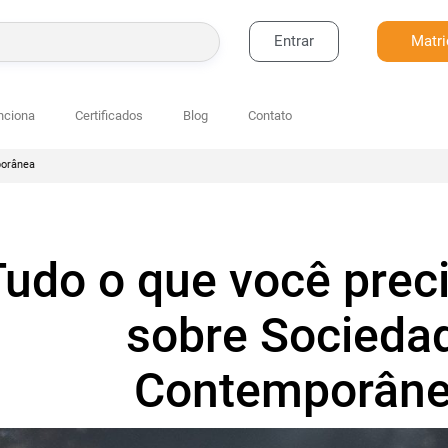
Entrar
Matri
BUSCAR
nciona
Certificados
Blog
Contato
porânea
Tudo o que você prec
sobre Socieda
Contemporân