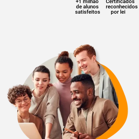
+1 milhão
Certificados
de alunos
reconhecidos
satisfeitos
por lei