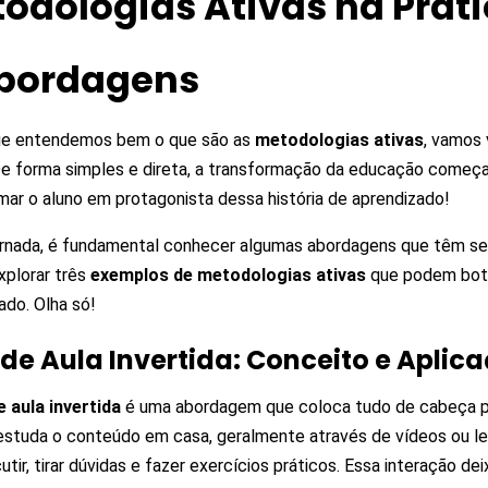
odologias Ativas na Prát
bordagens
ue entendemos bem o que são as
metodologias ativas
, vamos 
e forma simples e direta, a transformação da educação começa n
mar o aluno em protagonista dessa história de aprendizado!
rnada, é fundamental conhecer algumas abordagens que têm se 
plorar três
exemplos de metodologias ativas
que podem botã
ado. Olha só!
 de Aula Invertida: Conceito e Aplic
e aula invertida
é uma abordagem que coloca tudo de cabeça p
estuda o conteúdo em casa, geralmente através de vídeos ou lei
utir, tirar dúvidas e fazer exercícios práticos. Essa interação de