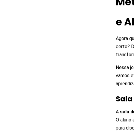
Met
e A
Agora q
certo? D
transfor
Nessa jo
vamos ex
aprendiz
Sala
A
sala d
O aluno 
para disc