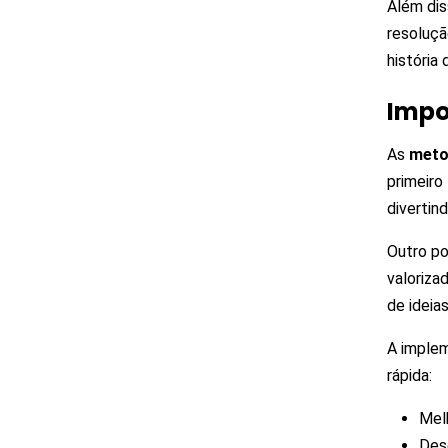
Além dis
resoluçã
história
Impo
As
meto
primeiro
divertin
Outro p
valoriza
de ideia
A imple
rápida:
Melh
Des