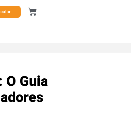
icular
: O Guia
cadores