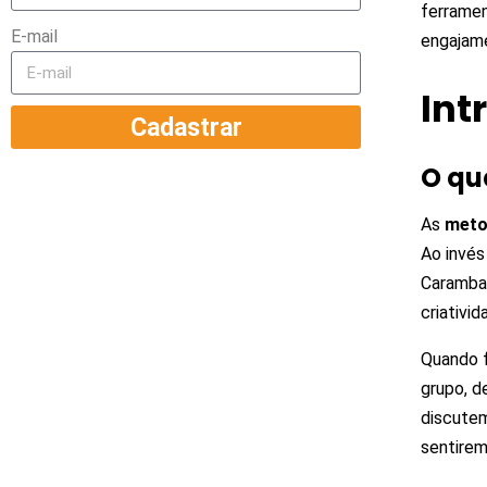
ferramen
E-mail
engajame
Int
Cadastrar
O qu
As
meto
Ao invés
Caramba
criativi
Quando 
grupo, 
discutem
sentirem