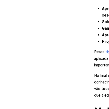
Apr
des
Sal
Gam
Apr
Pro
Esses
ti
aplicada
importa
No final
conhecim
vão
toca
que a ed