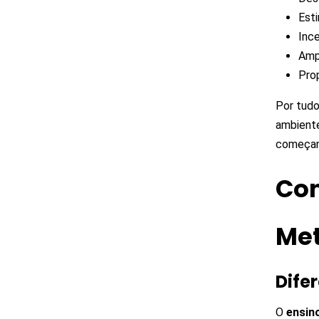
Esti
Ince
Ampl
Pro
Por tudo
ambiente
começa
Con
Met
Dife
O
ensino