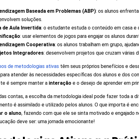
endizagem Baseada em Problemas (ABP)
: os alunos enfrent
envolvem soluções.
a de Aula Invertida
: o estudante estuda o conteúdo em casa e d
ificação
: usar elementos de jogos para engajar os alunos duran
endizagem Cooperativa
: os alunos trabalham em grupo, ajud
jetos Integradores
: desenvolvem projetos que cruzam várias di
pos de metodologias ativas
têm seus próprios benefícios e desa
 para atender às necessidades específicas dos alunos e dos co
nte é sempre manter a
interação
e o desejo de aprender em prim
 das contas, a escolha da metodologia ideal pode fazer toda a 
ento é assimilado e utilizado pelos alunos. O que importa é en
r o aluno
, fazendo com que ele se sinta motivado e engajado no
ucação deve ser: uma jornada emocionante!