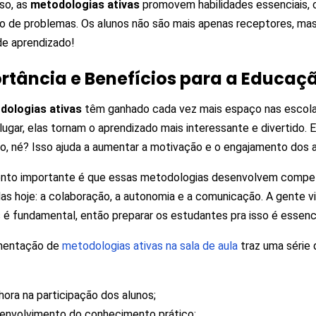
so, as
metodologias ativas
promovem habilidades essenciais,
o de problemas. Os alunos não são mais apenas receptores, mas
 de aprendizado!
rtância e Benefícios para a Educaç
dologias ativas
têm ganhado cada vez mais espaço nas escolas
 lugar, elas tornam o aprendizado mais interessante e divertido.
do, né? Isso ajuda a aumentar a motivação e o engajamento dos a
onto importante é que essas metodologias desenvolvem compet
das hoje: a colaboração, a autonomia e a comunicação. A gente 
s é fundamental, então preparar os estudantes pra isso é essenci
mentação de
metodologias ativas na sala de aula
traz uma série 
ora na participação dos alunos;
envolvimento do conhecimento prático;