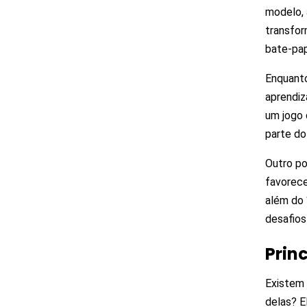
modelo,
transfor
bate-pap
Enquanto
aprendiz
um jogo 
parte do
Outro po
favorece
além do 
desafios 
Prin
Existem 
delas? E