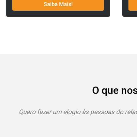
Saiba Mais!
O que no
ento com o cliente do Educamundo pela educação
parabéns.