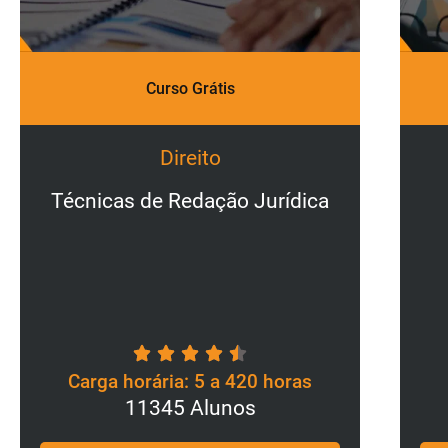
Curso Grátis
Administração Pública
Administração Pública no
Século XXI
Carga horária: 5 a 420 horas
8139 Alunos