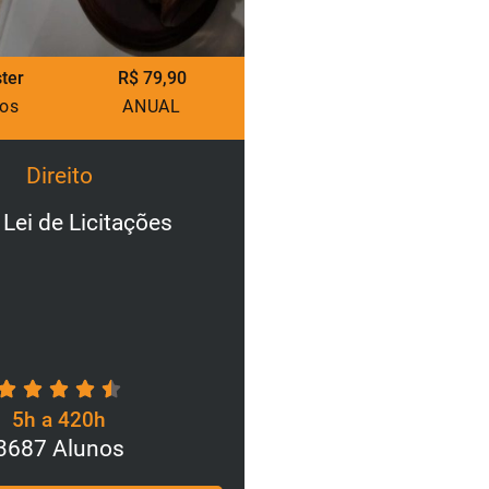
ster
R$ 79,90
Pacote Master
rsos
ANUAL
1500 Cursos
Direito
Dire
ito Administrativo
Lei Geral de Pr
para o Set
5h a 420h
5h a
15154 Alunos
3200 