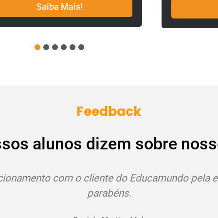
Saiba Mais!
1
2
3
4
5
6
Feedback
ssos alunos dizem sobre noss
 e pela presteza, muito obrigada e