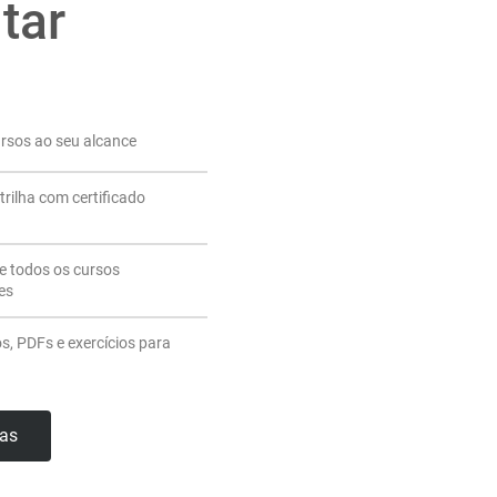
tar
ursos ao seu alcance
trilha com certificado
de todos os cursos
es
os, PDFs e exercícios para
has