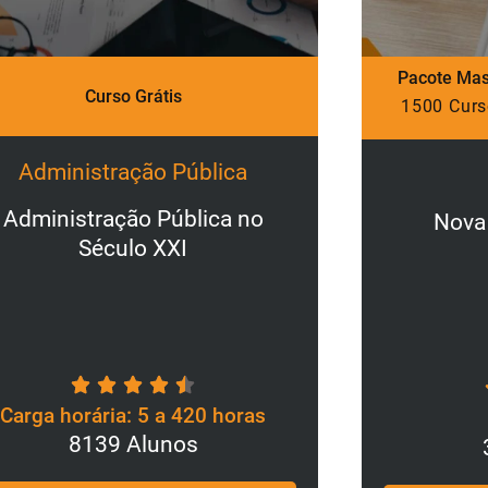
Pacote Master
R$ 79,90
Pacote Ma
1500 Cursos
ANUAL
1500 Cu
Direito
Nova Lei de Licitações
Dire
5h a 420h
3687 Alunos