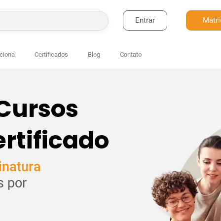
Entrar
Matri
BUSCAR
ciona
Certificados
Blog
Contato
 Cursos
rtificado
inatura
s por