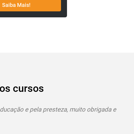
Saiba Mais!
Saiba 
os cursos