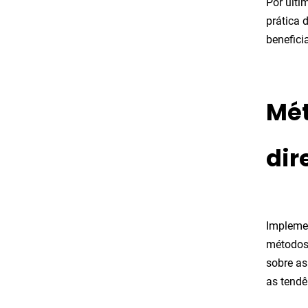
Por últi
prática 
benefici
Mét
dir
Implemen
métodos 
sobre a
as tendê