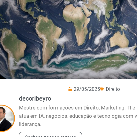
29/05/2025
Direito
decoribeyro
Mestre com formações em Direito, Marketing, TI e
atua em IA, negócios, educação e tecnologia com v
liderança.