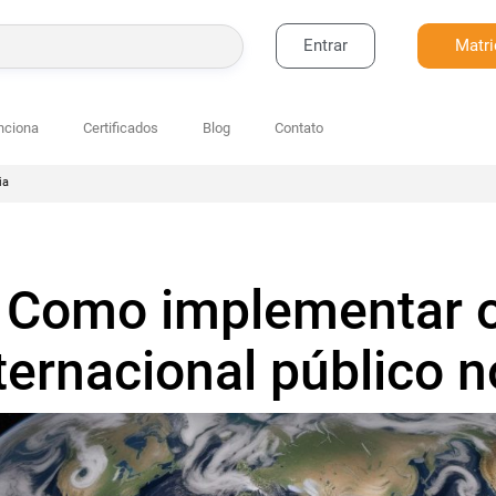
Entrar
Matri
BUSCAR
nciona
Certificados
Blog
Contato
ia
Como implementar o 
ternacional público n