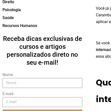
Direito
Você já
Psicologia
Caramba,
Saúde
aplicar 
Recursos Humanos
Receba dicas exclusivas de
Se você 
cursos e artigos
internac
personalizados direto no
essa abo
seu e-mail!
Nome
Qua
E-mail
int