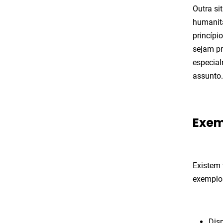
Outra si
humanitá
princípi
sejam pr
especia
assunto.
Exem
Existem 
exemplos
Dis