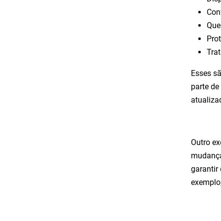
Con
Que
Pro
Tra
Esses s
parte de
atualiza
Outro ex
mudanças
garantir
exemplo,