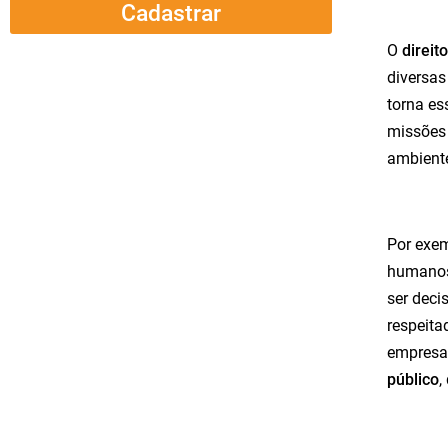
Cadastrar
O
direit
diversas
torna es
missões 
ambiente
Por exem
humanos
ser deci
respeita
empresas
público
,